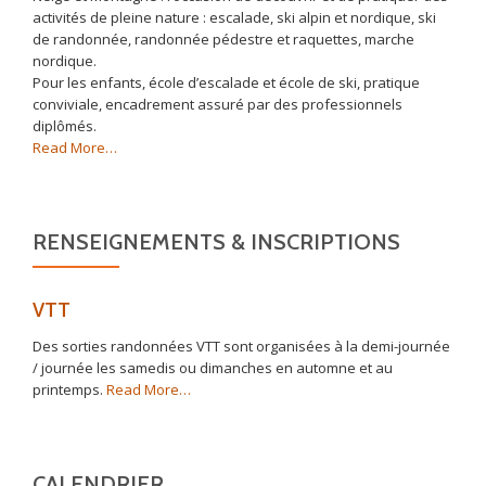
activités de pleine nature : escalade, ski alpin et nordique, ski
de randonnée, randonnée pédestre et raquettes, marche
nordique.
Pour les enfants, école d’escalade et école de ski, pratique
conviviale, encadrement assuré par des professionnels
diplômés.
about
Read More
…
« Association »
RENSEIGNEMENTS & INSCRIPTIONS
VTT
Des sorties randonnées VTT sont organisées à la demi-journée
/ journée les samedis ou dimanches en automne et au
about
printemps.
Read More
…
« VTT »
CALENDRIER