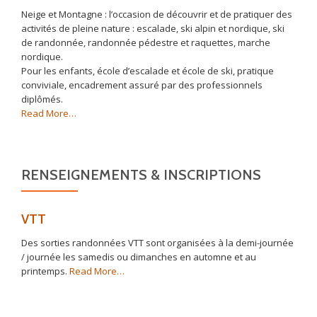
Neige et Montagne : l’occasion de découvrir et de pratiquer des
activités de pleine nature : escalade, ski alpin et nordique, ski
de randonnée, randonnée pédestre et raquettes, marche
nordique.
Pour les enfants, école d’escalade et école de ski, pratique
conviviale, encadrement assuré par des professionnels
diplômés.
about
Read More
…
« Association »
RENSEIGNEMENTS & INSCRIPTIONS
VTT
Des sorties randonnées VTT sont organisées à la demi-journée
/ journée les samedis ou dimanches en automne et au
about
printemps.
Read More
…
« VTT »