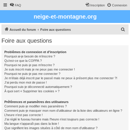
FAQ
Inscription
Connexion
neige-et-montagne.org
R
Accueil du forum
Foire aux questions
e
Foire aux questions
c
h
Problèmes de connexion et d’inscription
Pourquoi ai-je besoin de m’inscrire ?
e
Qu’est-ce que la COPPA ?
r
Pourquoi ne puis-je pas m’inscrire ?
Je suis inscrit mais je ne peux pas me connecter !
c
Pourquoi ne puis-je pas me connecter ?
Je m’étais déjà inscrit par le passé mais ne peux à présent plus me connecter ?!
h
J’ai perdu mon mot de passe !
e
Pourquoi suis-je déconnecté automatiquement ?
À quoi sert « Supprimer les cookies » ?
r
Préférences et paramètres des utilisateurs
Comment puis-je modifier mes paramètres ?
Comment puis-je masquer mon nom d’utilisateur de la liste des utilisateurs en ligne ?
L’heure n’est pas correcte !
J’ai réglé le fuseau horaire mais l’heure n’est toujours pas correcte !
Ma langue n’apparaît pas dans la liste !
Que signifient les images situées à côté de mon nom d’utilisateur ?