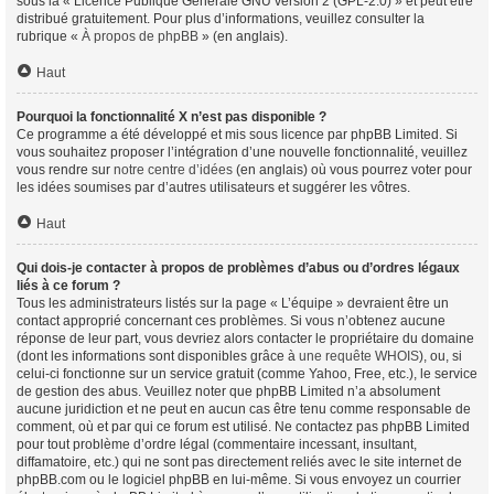
sous la « Licence Publique Générale GNU version 2 (GPL-2.0) » et peut être
distribué gratuitement. Pour plus d’informations, veuillez consulter la
rubrique «
À propos de phpBB
» (en anglais).
Haut
Pourquoi la fonctionnalité X n’est pas disponible ?
Ce programme a été développé et mis sous licence par phpBB Limited. Si
vous souhaitez proposer l’intégration d’une nouvelle fonctionnalité, veuillez
vous rendre sur
notre centre d’idées
(en anglais) où vous pourrez voter pour
les idées soumises par d’autres utilisateurs et suggérer les vôtres.
Haut
Qui dois-je contacter à propos de problèmes d’abus ou d’ordres légaux
liés à ce forum ?
Tous les administrateurs listés sur la page « L’équipe » devraient être un
contact approprié concernant ces problèmes. Si vous n’obtenez aucune
réponse de leur part, vous devriez alors contacter le propriétaire du domaine
(dont les informations sont disponibles grâce à
une requête WHOIS
), ou, si
celui-ci fonctionne sur un service gratuit (comme Yahoo, Free, etc.), le service
de gestion des abus. Veuillez noter que phpBB Limited n’a absolument
aucune juridiction et ne peut en aucun cas être tenu comme responsable de
comment, où et par qui ce forum est utilisé. Ne contactez pas phpBB Limited
pour tout problème d’ordre légal (commentaire incessant, insultant,
diffamatoire, etc.) qui ne sont pas directement reliés avec le site internet de
phpBB.com ou le logiciel phpBB en lui-même. Si vous envoyez un courrier