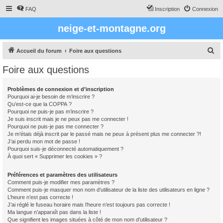
FAQ
Inscription
Connexion
neige-et-montagne.org
R
Accueil du forum
Foire aux questions
e
Foire aux questions
c
h
Problèmes de connexion et d’inscription
Pourquoi ai-je besoin de m’inscrire ?
e
Qu’est-ce que la COPPA ?
r
Pourquoi ne puis-je pas m’inscrire ?
Je suis inscrit mais je ne peux pas me connecter !
c
Pourquoi ne puis-je pas me connecter ?
Je m’étais déjà inscrit par le passé mais ne peux à présent plus me connecter ?!
h
J’ai perdu mon mot de passe !
e
Pourquoi suis-je déconnecté automatiquement ?
À quoi sert « Supprimer les cookies » ?
r
Préférences et paramètres des utilisateurs
Comment puis-je modifier mes paramètres ?
Comment puis-je masquer mon nom d’utilisateur de la liste des utilisateurs en ligne ?
L’heure n’est pas correcte !
J’ai réglé le fuseau horaire mais l’heure n’est toujours pas correcte !
Ma langue n’apparaît pas dans la liste !
Que signifient les images situées à côté de mon nom d’utilisateur ?