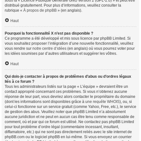
sous la « Licence Publique Générale GNU version 2 (GPL-2.0) » et peut être
distribué gratuitement. Pour plus d’informations, veuillez consulter la
rubrique «
À propos de phpBB
» (en anglais).
Haut
Pourquoi la fonctionnalité X n’est pas disponible ?
Ce programme a été développé et mis sous licence par phpBB Limited. Si
vous souhaitez proposer l’intégration d’une nouvelle fonctionnalité, veuillez
vous rendre sur
notre centre d’idées
(en anglais) où vous pourrez voter pour
les idées soumises par d’autres utilisateurs et suggérer les vôtres.
Haut
Qui dois-je contacter à propos de problèmes d’abus ou d’ordres légaux
liés à ce forum ?
Tous les administrateurs listés sur la page « L’équipe » devraient être un
contact approprié concernant ces problèmes. Si vous n’obtenez aucune
réponse de leur part, vous devriez alors contacter le propriétaire du domaine
(dont les informations sont disponibles grâce à
une requête WHOIS
), ou, si
celui-ci fonctionne sur un service gratuit (comme Yahoo, Free, etc.), le service
de gestion des abus. Veuillez noter que phpBB Limited n’a absolument
aucune juridiction et ne peut en aucun cas être tenu comme responsable de
comment, où et par qui ce forum est utilisé. Ne contactez pas phpBB Limited
pour tout problème d’ordre légal (commentaire incessant, insultant,
diffamatoire, etc.) qui ne sont pas directement reliés avec le site internet de
phpBB.com ou le logiciel phpBB en lui-même. Si vous envoyez un courrier