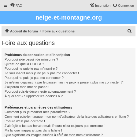
FAQ
Inscription
Connexion
neige-et-montagne.org
R
Accueil du forum
Foire aux questions
e
Foire aux questions
c
h
Problèmes de connexion et d’inscription
Pourquoi ai-je besoin de m’inscrire ?
e
Qu’est-ce que la COPPA ?
r
Pourquoi ne puis-je pas m’inscrire ?
Je suis inscrit mais je ne peux pas me connecter !
c
Pourquoi ne puis-je pas me connecter ?
Je m’étais déjà inscrit par le passé mais ne peux à présent plus me connecter ?!
h
J’ai perdu mon mot de passe !
e
Pourquoi suis-je déconnecté automatiquement ?
À quoi sert « Supprimer les cookies » ?
r
Préférences et paramètres des utilisateurs
Comment puis-je modifier mes paramètres ?
Comment puis-je masquer mon nom d’utilisateur de la liste des utilisateurs en ligne ?
L’heure n’est pas correcte !
J’ai réglé le fuseau horaire mais l’heure n’est toujours pas correcte !
Ma langue n’apparaît pas dans la liste !
Que signifient les images situées à côté de mon nom d’utilisateur ?