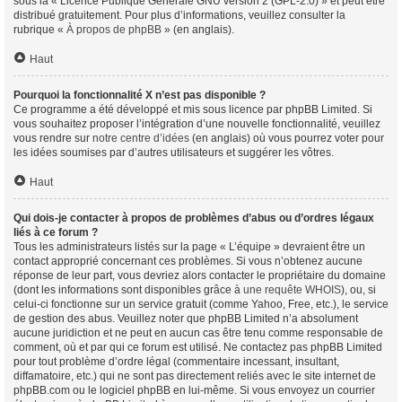
sous la « Licence Publique Générale GNU version 2 (GPL-2.0) » et peut être
distribué gratuitement. Pour plus d’informations, veuillez consulter la
rubrique «
À propos de phpBB
» (en anglais).
Haut
Pourquoi la fonctionnalité X n’est pas disponible ?
Ce programme a été développé et mis sous licence par phpBB Limited. Si
vous souhaitez proposer l’intégration d’une nouvelle fonctionnalité, veuillez
vous rendre sur
notre centre d’idées
(en anglais) où vous pourrez voter pour
les idées soumises par d’autres utilisateurs et suggérer les vôtres.
Haut
Qui dois-je contacter à propos de problèmes d’abus ou d’ordres légaux
liés à ce forum ?
Tous les administrateurs listés sur la page « L’équipe » devraient être un
contact approprié concernant ces problèmes. Si vous n’obtenez aucune
réponse de leur part, vous devriez alors contacter le propriétaire du domaine
(dont les informations sont disponibles grâce à
une requête WHOIS
), ou, si
celui-ci fonctionne sur un service gratuit (comme Yahoo, Free, etc.), le service
de gestion des abus. Veuillez noter que phpBB Limited n’a absolument
aucune juridiction et ne peut en aucun cas être tenu comme responsable de
comment, où et par qui ce forum est utilisé. Ne contactez pas phpBB Limited
pour tout problème d’ordre légal (commentaire incessant, insultant,
diffamatoire, etc.) qui ne sont pas directement reliés avec le site internet de
phpBB.com ou le logiciel phpBB en lui-même. Si vous envoyez un courrier