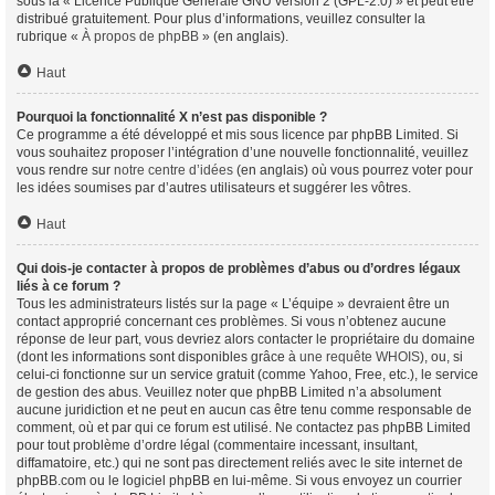
sous la « Licence Publique Générale GNU version 2 (GPL-2.0) » et peut être
distribué gratuitement. Pour plus d’informations, veuillez consulter la
rubrique «
À propos de phpBB
» (en anglais).
Haut
Pourquoi la fonctionnalité X n’est pas disponible ?
Ce programme a été développé et mis sous licence par phpBB Limited. Si
vous souhaitez proposer l’intégration d’une nouvelle fonctionnalité, veuillez
vous rendre sur
notre centre d’idées
(en anglais) où vous pourrez voter pour
les idées soumises par d’autres utilisateurs et suggérer les vôtres.
Haut
Qui dois-je contacter à propos de problèmes d’abus ou d’ordres légaux
liés à ce forum ?
Tous les administrateurs listés sur la page « L’équipe » devraient être un
contact approprié concernant ces problèmes. Si vous n’obtenez aucune
réponse de leur part, vous devriez alors contacter le propriétaire du domaine
(dont les informations sont disponibles grâce à
une requête WHOIS
), ou, si
celui-ci fonctionne sur un service gratuit (comme Yahoo, Free, etc.), le service
de gestion des abus. Veuillez noter que phpBB Limited n’a absolument
aucune juridiction et ne peut en aucun cas être tenu comme responsable de
comment, où et par qui ce forum est utilisé. Ne contactez pas phpBB Limited
pour tout problème d’ordre légal (commentaire incessant, insultant,
diffamatoire, etc.) qui ne sont pas directement reliés avec le site internet de
phpBB.com ou le logiciel phpBB en lui-même. Si vous envoyez un courrier