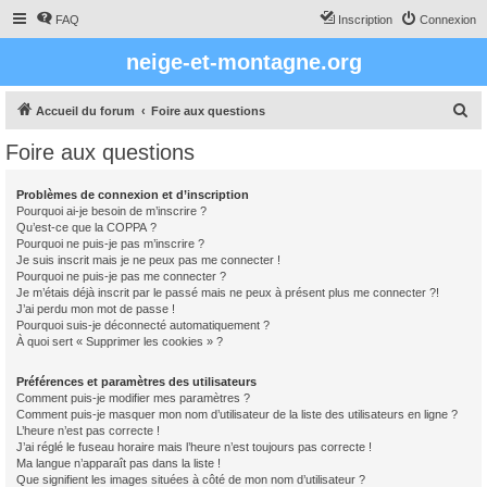
FAQ
Inscription
Connexion
neige-et-montagne.org
R
Accueil du forum
Foire aux questions
e
Foire aux questions
c
h
Problèmes de connexion et d’inscription
Pourquoi ai-je besoin de m’inscrire ?
e
Qu’est-ce que la COPPA ?
r
Pourquoi ne puis-je pas m’inscrire ?
Je suis inscrit mais je ne peux pas me connecter !
c
Pourquoi ne puis-je pas me connecter ?
Je m’étais déjà inscrit par le passé mais ne peux à présent plus me connecter ?!
h
J’ai perdu mon mot de passe !
e
Pourquoi suis-je déconnecté automatiquement ?
À quoi sert « Supprimer les cookies » ?
r
Préférences et paramètres des utilisateurs
Comment puis-je modifier mes paramètres ?
Comment puis-je masquer mon nom d’utilisateur de la liste des utilisateurs en ligne ?
L’heure n’est pas correcte !
J’ai réglé le fuseau horaire mais l’heure n’est toujours pas correcte !
Ma langue n’apparaît pas dans la liste !
Que signifient les images situées à côté de mon nom d’utilisateur ?