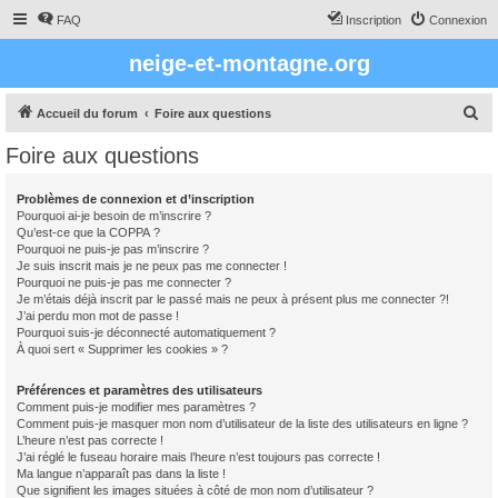
FAQ
Inscription
Connexion
neige-et-montagne.org
R
Accueil du forum
Foire aux questions
e
Foire aux questions
c
h
Problèmes de connexion et d’inscription
Pourquoi ai-je besoin de m’inscrire ?
e
Qu’est-ce que la COPPA ?
r
Pourquoi ne puis-je pas m’inscrire ?
Je suis inscrit mais je ne peux pas me connecter !
c
Pourquoi ne puis-je pas me connecter ?
Je m’étais déjà inscrit par le passé mais ne peux à présent plus me connecter ?!
h
J’ai perdu mon mot de passe !
e
Pourquoi suis-je déconnecté automatiquement ?
À quoi sert « Supprimer les cookies » ?
r
Préférences et paramètres des utilisateurs
Comment puis-je modifier mes paramètres ?
Comment puis-je masquer mon nom d’utilisateur de la liste des utilisateurs en ligne ?
L’heure n’est pas correcte !
J’ai réglé le fuseau horaire mais l’heure n’est toujours pas correcte !
Ma langue n’apparaît pas dans la liste !
Que signifient les images situées à côté de mon nom d’utilisateur ?