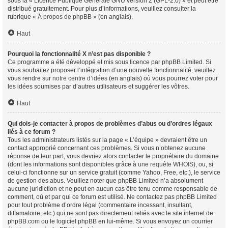
sous la « Licence Publique Générale GNU version 2 (GPL-2.0) » et peut être
distribué gratuitement. Pour plus d’informations, veuillez consulter la
rubrique «
À propos de phpBB
» (en anglais).
Haut
Pourquoi la fonctionnalité X n’est pas disponible ?
Ce programme a été développé et mis sous licence par phpBB Limited. Si
vous souhaitez proposer l’intégration d’une nouvelle fonctionnalité, veuillez
vous rendre sur
notre centre d’idées
(en anglais) où vous pourrez voter pour
les idées soumises par d’autres utilisateurs et suggérer les vôtres.
Haut
Qui dois-je contacter à propos de problèmes d’abus ou d’ordres légaux
liés à ce forum ?
Tous les administrateurs listés sur la page « L’équipe » devraient être un
contact approprié concernant ces problèmes. Si vous n’obtenez aucune
réponse de leur part, vous devriez alors contacter le propriétaire du domaine
(dont les informations sont disponibles grâce à
une requête WHOIS
), ou, si
celui-ci fonctionne sur un service gratuit (comme Yahoo, Free, etc.), le service
de gestion des abus. Veuillez noter que phpBB Limited n’a absolument
aucune juridiction et ne peut en aucun cas être tenu comme responsable de
comment, où et par qui ce forum est utilisé. Ne contactez pas phpBB Limited
pour tout problème d’ordre légal (commentaire incessant, insultant,
diffamatoire, etc.) qui ne sont pas directement reliés avec le site internet de
phpBB.com ou le logiciel phpBB en lui-même. Si vous envoyez un courrier