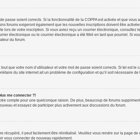
t de passe soient corrects. Si la fonctionnalité de la COPPA est activée et que vous 
ains forums exigeront également que les nouvelles inscriptions doivent être activée
te lors de votre inscription. Si vous aviez reçu un courrier électronique, consultez l
r électronique ou le courrier électronique a été filtré en tant que pourriel. Si vo
rateur du forum.
out que votre nom d’utilisateur et votre mot de passe soient corrects. Si tel est le
iétaire du site internet ait un problème de configuration et qu’il soit nécessaire de l
 plus me connecter ?!
votre compte pour une quelconque raison. De plus, beaucoup de forums suppriment pér
 nouveau et essayez de participer plus activement aux discussions du forum.
 récupéré, il peut facilement être réinitialisé. Veuillez vous rendre sur la page de
voir vous connecter de nouveau rapidement.