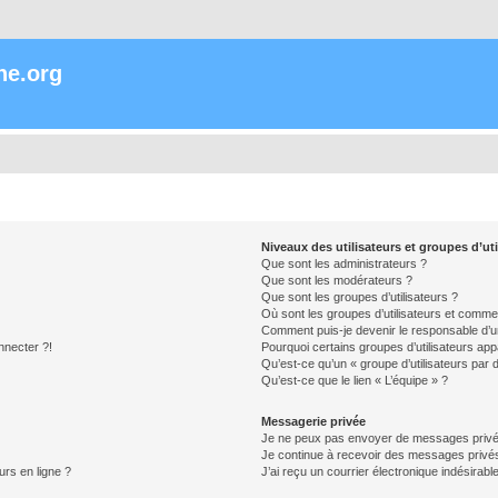
ne.org
Niveaux des utilisateurs et groupes d’uti
Que sont les administrateurs ?
Que sont les modérateurs ?
Que sont les groupes d’utilisateurs ?
Où sont les groupes d’utilisateurs et commen
Comment puis-je devenir le responsable d’un
nnecter ?!
Pourquoi certains groupes d’utilisateurs app
Qu’est-ce qu’un « groupe d’utilisateurs par 
Qu’est-ce que le lien « L’équipe » ?
Messagerie privée
Je ne peux pas envoyer de messages privé
Je continue à recevoir des messages privés 
urs en ligne ?
J’ai reçu un courrier électronique indésirabl