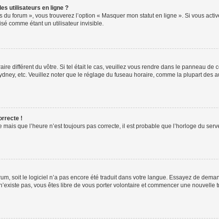
s utilisateurs en ligne ?
s du forum », vous trouverez l’option « Masquer mon statut en ligne ». Si vous activ
é comme étant un utilisateur invisible.
aire différent du vôtre. Si tel était le cas, veuillez vous rendre dans le panneau de co
ey, etc. Veuillez noter que le réglage du fuseau horaire, comme la plupart des autr
orrecte !
 mais que l’heure n’est toujours pas correcte, il est probable que l’horloge du serve
orum, soit le logiciel n’a pas encore été traduit dans votre langue. Essayez de deman
 n’existe pas, vous êtes libre de vous porter volontaire et commencer une nouvelle t