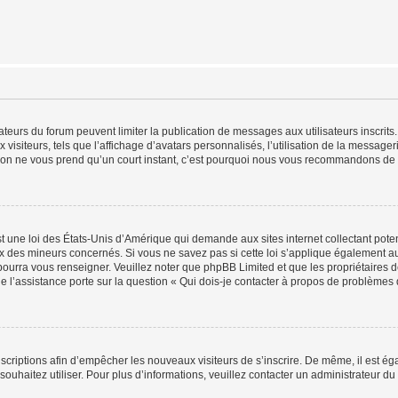
trateurs du forum peuvent limiter la publication de messages aux utilisateurs inscri
visiteurs, tels que l’affichage d’avatars personnalisés, l’utilisation de la messager
ription ne vous prend qu’un court instant, c’est pourquoi nous vous recommandons de l
t une loi des États-Unis d’Amérique qui demande aux sites internet collectant pot
 des mineurs concernés. Si vous ne savez pas si cette loi s’applique également au
 pourra vous renseigner. Veuillez noter que phpBB Limited et que les propriétaires
ue l’assistance porte sur la question « Qui dois-je contacter à propos de problèmes 
inscriptions afin d’empêcher les nouveaux visiteurs de s’inscrire. De même, il est é
s souhaitez utiliser. Pour plus d’informations, veuillez contacter un administrateur du