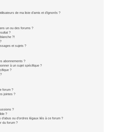
lisateurs de ma liste d’amis et d’ignorés ?
ans un ou des forums ?
sultat ?
blanche ?!
?
ssages et sujets ?
t les abonnements ?
onner à un sujet spécifique ?
ifique ?
 ?
ce forum ?
s jointes ?
cussions ?
ible ?
 d’abus ou d’ordres légaux liés à ce forum ?
r du forum ?