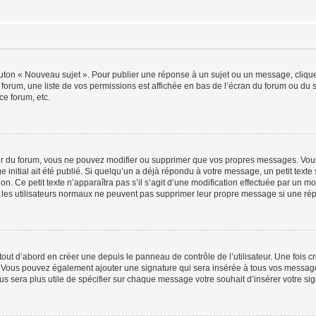
outon « Nouveau sujet ». Pour publier une réponse à un sujet ou un message, cliqu
 forum, une liste de vos permissions est affichée en bas de l’écran du forum ou du
ce forum, etc.
r du forum, vous ne pouvez modifier ou supprimer que vos propres messages. Vou
 initial ait été publié. Si quelqu’un a déjà répondu à votre message, un petit text
ion. Ce petit texte n’apparaîtra pas s’il s’agit d’une modification effectuée par un 
ue les utilisateurs normaux ne peuvent pas supprimer leur propre message si une ré
ut d’abord en créer une depuis le panneau de contrôle de l’utilisateur. Une fois c
ure. Vous pouvez également ajouter une signature qui sera insérée à tous vos mess
 vous sera plus utile de spécifier sur chaque message votre souhait d’insérer votre si