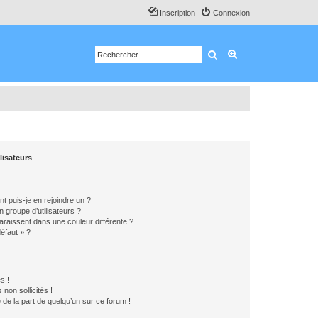
Inscription
Connexion
Rechercher
Recherche avancé
lisateurs
t puis-je en rejoindre un ?
 groupe d’utilisateurs ?
araissent dans une couleur différente ?
défaut » ?
s !
non sollicités !
e de la part de quelqu’un sur ce forum !