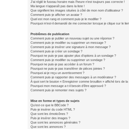
J’ai réglé le fuseau horaire mais l’heure n’est toujours pas correcte !
Ma langue n’apparaît pas dans la liste !
Que signifient les images situées à côté de mon nom d’utilisateur ?
Comment puis-je afficher un avatar ?
Quel est mon rang et comment puis-je le modifier ?
Pourquoi m’est-il demandé de me connecter lorsque je clique sur le lien 
Problèmes de publication
Comment puis-je publier un nouveau sujet ou une réponse ?
Comment puis-je modifier ou supprimer un message ?
Comment puis-je insérer une signature à mon message ?
Comment puis-je créer un sondage ?
Pourquoi ne puis-je pas ajouter plus d’options à un sondage ?
Comment puis-je modifier ou supprimer un sondage ?
Pourquoi ne puis-je pas accéder à un forum ?
Pourquoi ne puis-je pas transférer de pièces jointes ?
Pourquoi ai-je reçu un avertissement ?
Comment puis-je rapporter des messages à un modérateur ?
À quoi sert le bouton « Enregistrer comme brouillon » affiché lors de la 
Pourquoi mon message a-t-il besoin d’être approuvé ?
Comment puis-je remonter mes sujets ?
Mise en forme et types de sujets
Qu’est-ce que le BBCode ?
Puis-je insérer du code HTML ?
Que sont les émoticônes ?
Puis-je insérer des images ?
Que sont les annonces générales ?
Que sont les annonces ?