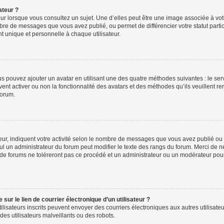
ateur ?
ur lorsque vous consultez un sujet. Une d’elles peut être une image associée à vo
mbre de messages que vous avez publié, ou permet de différencier votre statut parti
 unique et personnelle à chaque utilisateur.
ous pouvez ajouter un avatar en utilisant une des quatre méthodes suivantes : le serv
ent activer ou non la fonctionnalité des avatars et des méthodes qu’ils veuillent ren
forum.
ur, indiquent votre activité selon le nombre de messages que vous avez publié ou id
eul un administrateur du forum peut modifier le texte des rangs du forum. Merci de 
de forums ne toléreront pas ce procédé et un administrateur ou un modérateur pou
ur le lien de courrier électronique d’un utilisateur ?
s utilisateurs inscrits peuvent envoyer des courriers électroniques aux autres utili
es utilisateurs malveillants ou des robots.