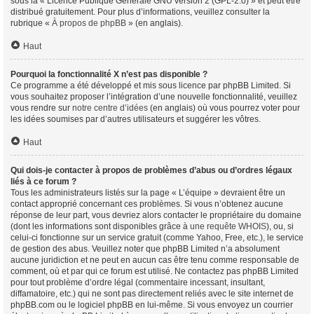
sous la « Licence Publique Générale GNU version 2 (GPL-2.0) » et peut être
distribué gratuitement. Pour plus d’informations, veuillez consulter la
rubrique «
À propos de phpBB
» (en anglais).
Haut
Pourquoi la fonctionnalité X n’est pas disponible ?
Ce programme a été développé et mis sous licence par phpBB Limited. Si
vous souhaitez proposer l’intégration d’une nouvelle fonctionnalité, veuillez
vous rendre sur
notre centre d’idées
(en anglais) où vous pourrez voter pour
les idées soumises par d’autres utilisateurs et suggérer les vôtres.
Haut
Qui dois-je contacter à propos de problèmes d’abus ou d’ordres légaux
liés à ce forum ?
Tous les administrateurs listés sur la page « L’équipe » devraient être un
contact approprié concernant ces problèmes. Si vous n’obtenez aucune
réponse de leur part, vous devriez alors contacter le propriétaire du domaine
(dont les informations sont disponibles grâce à
une requête WHOIS
), ou, si
celui-ci fonctionne sur un service gratuit (comme Yahoo, Free, etc.), le service
de gestion des abus. Veuillez noter que phpBB Limited n’a absolument
aucune juridiction et ne peut en aucun cas être tenu comme responsable de
comment, où et par qui ce forum est utilisé. Ne contactez pas phpBB Limited
pour tout problème d’ordre légal (commentaire incessant, insultant,
diffamatoire, etc.) qui ne sont pas directement reliés avec le site internet de
phpBB.com ou le logiciel phpBB en lui-même. Si vous envoyez un courrier