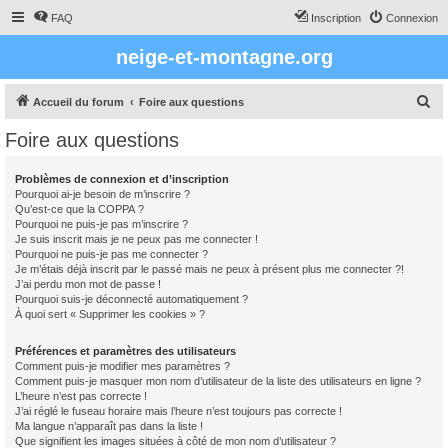
FAQ
Inscription
Connexion
neige-et-montagne.org
R
Accueil du forum
Foire aux questions
e
Foire aux questions
c
h
Problèmes de connexion et d’inscription
Pourquoi ai-je besoin de m’inscrire ?
e
Qu’est-ce que la COPPA ?
r
Pourquoi ne puis-je pas m’inscrire ?
Je suis inscrit mais je ne peux pas me connecter !
c
Pourquoi ne puis-je pas me connecter ?
Je m’étais déjà inscrit par le passé mais ne peux à présent plus me connecter ?!
h
J’ai perdu mon mot de passe !
e
Pourquoi suis-je déconnecté automatiquement ?
À quoi sert « Supprimer les cookies » ?
r
Préférences et paramètres des utilisateurs
Comment puis-je modifier mes paramètres ?
Comment puis-je masquer mon nom d’utilisateur de la liste des utilisateurs en ligne ?
L’heure n’est pas correcte !
J’ai réglé le fuseau horaire mais l’heure n’est toujours pas correcte !
Ma langue n’apparaît pas dans la liste !
Que signifient les images situées à côté de mon nom d’utilisateur ?