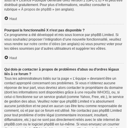
sous la « Licence Publique Générale GNU version 2 (GPL-2.0) » et peut être
distribué gratuitement. Pour plus d’informations, veuillez consulter la
rubrique «
À propos de phpBB
» (en anglais).
Haut
Pourquoi la fonctionnalité X n’est pas disponible ?
Ce programme a été développé et mis sous licence par phpBB Limited. Si
vous souhaitez proposer l’intégration d’une nouvelle fonctionnalité, veuillez
vous rendre sur
notre centre d’idées
(en anglais) où vous pourrez voter pour
les idées soumises par d’autres utilisateurs et suggérer les vôtres.
Haut
Qui dois-je contacter à propos de problèmes d’abus ou d’ordres légaux
liés à ce forum ?
Tous les administrateurs listés sur la page « L’équipe » devraient être un
contact approprié concernant ces problèmes. Si vous n’obtenez aucune
réponse de leur part, vous devriez alors contacter le propriétaire du domaine
(dont les informations sont disponibles grâce à
une requête WHOIS
), ou, si
celui-ci fonctionne sur un service gratuit (comme Yahoo, Free, etc.), le service
de gestion des abus. Veuillez noter que phpBB Limited n’a absolument
aucune juridiction et ne peut en aucun cas être tenu comme responsable de
comment, où et par qui ce forum est utilisé. Ne contactez pas phpBB Limited
pour tout problème d’ordre légal (commentaire incessant, insultant,
diffamatoire, etc.) qui ne sont pas directement reliés avec le site internet de
phpBB.com ou le logiciel phpBB en lui-même. Si vous envoyez un courrier