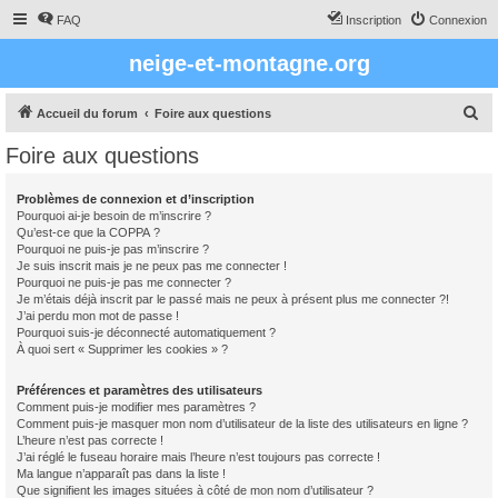
FAQ
Inscription
Connexion
neige-et-montagne.org
R
Accueil du forum
Foire aux questions
e
Foire aux questions
c
h
Problèmes de connexion et d’inscription
Pourquoi ai-je besoin de m’inscrire ?
e
Qu’est-ce que la COPPA ?
r
Pourquoi ne puis-je pas m’inscrire ?
Je suis inscrit mais je ne peux pas me connecter !
c
Pourquoi ne puis-je pas me connecter ?
Je m’étais déjà inscrit par le passé mais ne peux à présent plus me connecter ?!
h
J’ai perdu mon mot de passe !
e
Pourquoi suis-je déconnecté automatiquement ?
À quoi sert « Supprimer les cookies » ?
r
Préférences et paramètres des utilisateurs
Comment puis-je modifier mes paramètres ?
Comment puis-je masquer mon nom d’utilisateur de la liste des utilisateurs en ligne ?
L’heure n’est pas correcte !
J’ai réglé le fuseau horaire mais l’heure n’est toujours pas correcte !
Ma langue n’apparaît pas dans la liste !
Que signifient les images situées à côté de mon nom d’utilisateur ?