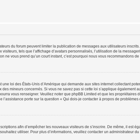
trateurs du forum peuvent limiter la publication de messages aux utilisateurs inscri
visiteurs, tels que l’affichage d’avatars personnalisés, l’utilisation de la messager
ription ne vous prend qu’un court instant, c’est pourquoi nous vous recommandons de l
t une loi des États-Unis d’Amérique qui demande aux sites internet collectant pot
 des mineurs concernés. Si vous ne savez pas si cette loi s’applique également au
 pourra vous renseigner. Veuillez noter que phpBB Limited et que les propriétaires
ue l’assistance porte sur la question « Qui dois-je contacter à propos de problèmes 
inscriptions afin d’empêcher les nouveaux visiteurs de s’inscrire. De même, il est é
s souhaitez utiliser. Pour plus d’informations, veuillez contacter un administrateur du