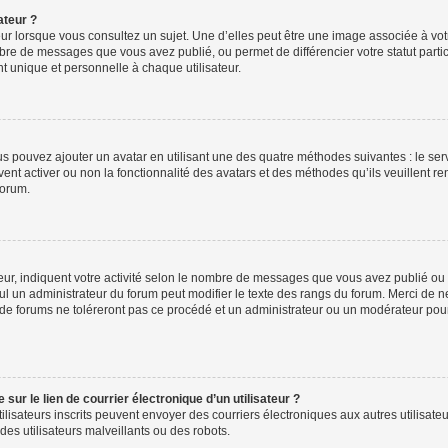
ateur ?
ur lorsque vous consultez un sujet. Une d’elles peut être une image associée à vo
mbre de messages que vous avez publié, ou permet de différencier votre statut parti
 unique et personnelle à chaque utilisateur.
ous pouvez ajouter un avatar en utilisant une des quatre méthodes suivantes : le serv
ent activer ou non la fonctionnalité des avatars et des méthodes qu’ils veuillent ren
forum.
ur, indiquent votre activité selon le nombre de messages que vous avez publié ou id
eul un administrateur du forum peut modifier le texte des rangs du forum. Merci de 
de forums ne toléreront pas ce procédé et un administrateur ou un modérateur pou
ur le lien de courrier électronique d’un utilisateur ?
s utilisateurs inscrits peuvent envoyer des courriers électroniques aux autres utili
es utilisateurs malveillants ou des robots.