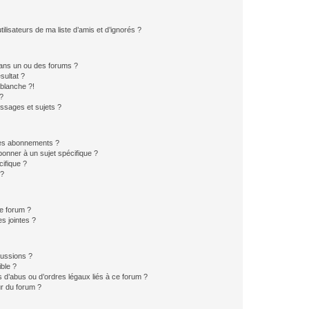
lisateurs de ma liste d’amis et d’ignorés ?
ans un ou des forums ?
sultat ?
blanche ?!
?
ssages et sujets ?
t les abonnements ?
onner à un sujet spécifique ?
ifique ?
 ?
ce forum ?
s jointes ?
cussions ?
ible ?
 d’abus ou d’ordres légaux liés à ce forum ?
r du forum ?