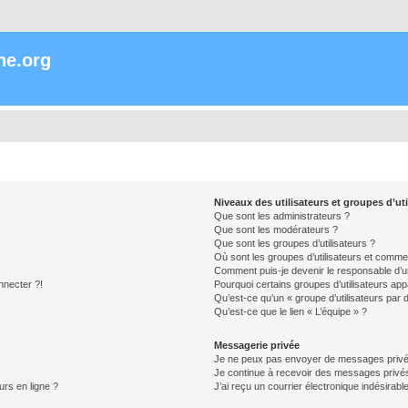
ne.org
Niveaux des utilisateurs et groupes d’uti
Que sont les administrateurs ?
Que sont les modérateurs ?
Que sont les groupes d’utilisateurs ?
Où sont les groupes d’utilisateurs et commen
Comment puis-je devenir le responsable d’un
nnecter ?!
Pourquoi certains groupes d’utilisateurs app
Qu’est-ce qu’un « groupe d’utilisateurs par 
Qu’est-ce que le lien « L’équipe » ?
Messagerie privée
Je ne peux pas envoyer de messages privé
Je continue à recevoir des messages privés 
urs en ligne ?
J’ai reçu un courrier électronique indésirabl