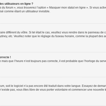
s utilisateurs en ligne ?
s du forum », vous trouverez l’option « Masquer mon statut en ligne ». Si vous activ
é comme étant un utilisateur invisible.
aire différent du vôtre. Si tel était le cas, veuillez vous rendre dans le panneau de co
ey, etc. Veuillez noter que le réglage du fuseau horaire, comme la plupart des autr
orrecte !
 mais que l’heure n’est toujours pas correcte, il est probable que l’horloge du serve
orum, soit le logiciel n’a pas encore été traduit dans votre langue. Essayez de deman
 n’existe pas, vous êtes libre de vous porter volontaire et commencer une nouvelle t