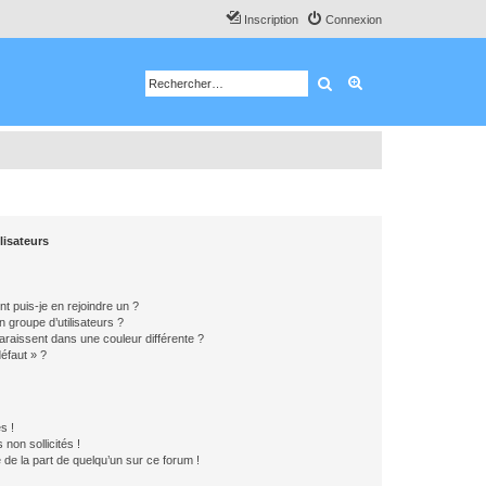
Inscription
Connexion
Rechercher
Recherche avancé
lisateurs
t puis-je en rejoindre un ?
 groupe d’utilisateurs ?
araissent dans une couleur différente ?
défaut » ?
s !
non sollicités !
e de la part de quelqu’un sur ce forum !