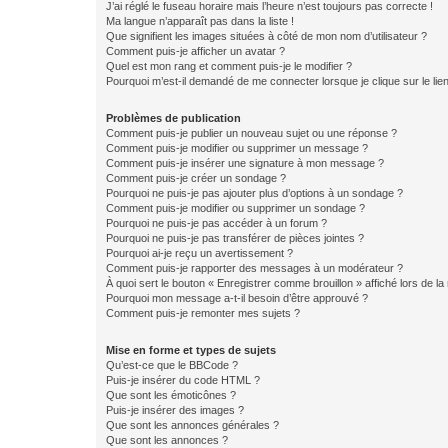
J’ai réglé le fuseau horaire mais l’heure n’est toujours pas correcte !
Ma langue n’apparaît pas dans la liste !
Que signifient les images situées à côté de mon nom d’utilisateur ?
Comment puis-je afficher un avatar ?
Quel est mon rang et comment puis-je le modifier ?
Pourquoi m’est-il demandé de me connecter lorsque je clique sur le lien 
Problèmes de publication
Comment puis-je publier un nouveau sujet ou une réponse ?
Comment puis-je modifier ou supprimer un message ?
Comment puis-je insérer une signature à mon message ?
Comment puis-je créer un sondage ?
Pourquoi ne puis-je pas ajouter plus d’options à un sondage ?
Comment puis-je modifier ou supprimer un sondage ?
Pourquoi ne puis-je pas accéder à un forum ?
Pourquoi ne puis-je pas transférer de pièces jointes ?
Pourquoi ai-je reçu un avertissement ?
Comment puis-je rapporter des messages à un modérateur ?
À quoi sert le bouton « Enregistrer comme brouillon » affiché lors de la 
Pourquoi mon message a-t-il besoin d’être approuvé ?
Comment puis-je remonter mes sujets ?
Mise en forme et types de sujets
Qu’est-ce que le BBCode ?
Puis-je insérer du code HTML ?
Que sont les émoticônes ?
Puis-je insérer des images ?
Que sont les annonces générales ?
Que sont les annonces ?