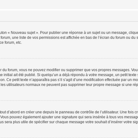
outon « Nouveau sujet ». Pour publier une réponse à un sujet ou un message, cliqu
 forum, une liste de vos permissions est affichée en bas de l’écran du forum ou du
ce forum, etc.
r du forum, vous ne pouvez modifier ou supprimer que vos propres messages. Vou
 initial ait été publié. Si quelqu’un a déjà répondu à votre message, un petit text
ion. Ce petit texte n’apparaîtra pas s’il s’agit d’une modification effectuée par un 
ue les utilisateurs normaux ne peuvent pas supprimer leur propre message si une ré
ut d’abord en créer une depuis le panneau de contrôle de l’utilisateur. Une fois c
ure. Vous pouvez également ajouter une signature qui sera insérée à tous vos mess
 vous sera plus utile de spécifier sur chaque message votre souhait d’insérer votre si