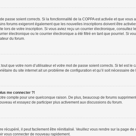
t de passe soient corrects. Si la fonctionnalité de la COPPA est activée et que vous 
ains forums exigeront également que les nouvelles inscriptions doivent être activée
te lors de votre inscription. Si vous aviez reçu un courrier électronique, consultez l
r électronique ou le courrier électronique a été filtré en tant que pourriel. Si vo
rateur du forum.
out que votre nom d’utilisateur et votre mot de passe soient corrects. Si tel est le
iétaire du site internet ait un problème de configuration et qu’il soit nécessaire de l
 plus me connecter ?!
votre compte pour une quelconque raison. De plus, beaucoup de forums suppriment pér
 nouveau et essayez de participer plus activement aux discussions du forum.
 récupéré, il peut facilement être réinitialisé. Veuillez vous rendre sur la page de
voir vous connecter de nouveau rapidement.