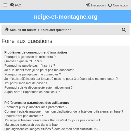
FAQ
Inscription
Connexion
neige-et-montagne.org
R
Accueil du forum
Foire aux questions
e
Foire aux questions
c
h
Problèmes de connexion et d’inscription
Pourquoi ai-je besoin de m’inscrire ?
e
Qu’est-ce que la COPPA ?
r
Pourquoi ne puis-je pas m’inscrire ?
Je suis inscrit mais je ne peux pas me connecter !
c
Pourquoi ne puis-je pas me connecter ?
Je m’étais déjà inscrit par le passé mais ne peux à présent plus me connecter ?!
h
J’ai perdu mon mot de passe !
e
Pourquoi suis-je déconnecté automatiquement ?
À quoi sert « Supprimer les cookies » ?
r
Préférences et paramètres des utilisateurs
Comment puis-je modifier mes paramètres ?
Comment puis-je masquer mon nom d’utilisateur de la liste des utilisateurs en ligne ?
L’heure n’est pas correcte !
J’ai réglé le fuseau horaire mais l’heure n’est toujours pas correcte !
Ma langue n’apparaît pas dans la liste !
Que signifient les images situées à côté de mon nom d’utilisateur ?