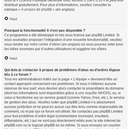
sous la « Licence Publique Générale GNU version 2 (GPL-2.0) » et peut être
distribué gratuitement. Pour plus d’informations, veuillez consulter la
rubrique «
À propos de phpBB
» (en anglais).
Haut
Pourquoi la fonctionnalité X n’est pas disponible ?
Ce programme a été développé et mis sous licence par phpBB Limited. Si
vous souhaitez proposer l’intégration d’une nouvelle fonctionnalité, veuillez
vous rendre sur
notre centre d’idées
(en anglais) où vous pourrez voter pour
les idées soumises par d’autres utilisateurs et suggérer les vôtres.
Haut
Qui dois-je contacter à propos de problèmes d’abus ou d’ordres légaux
liés à ce forum ?
Tous les administrateurs listés sur la page « L’équipe » devraient être un
contact approprié concernant ces problèmes. Si vous n’obtenez aucune
réponse de leur part, vous devriez alors contacter le propriétaire du domaine
(dont les informations sont disponibles grâce à
une requête WHOIS
), ou, si
celui-ci fonctionne sur un service gratuit (comme Yahoo, Free, etc.), le service
de gestion des abus. Veuillez noter que phpBB Limited n’a absolument
aucune juridiction et ne peut en aucun cas être tenu comme responsable de
comment, où et par qui ce forum est utilisé. Ne contactez pas phpBB Limited
pour tout problème d’ordre légal (commentaire incessant, insultant,
diffamatoire, etc.) qui ne sont pas directement reliés avec le site internet de
phpBB.com ou le logiciel phpBB en lui-même. Si vous envoyez un courrier