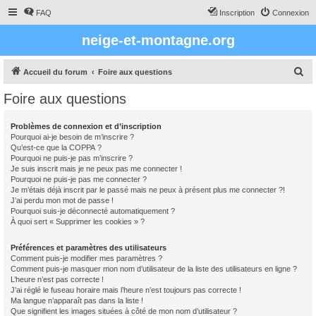
FAQ
Inscription
Connexion
neige-et-montagne.org
R
Accueil du forum
Foire aux questions
e
Foire aux questions
c
h
Problèmes de connexion et d’inscription
Pourquoi ai-je besoin de m’inscrire ?
e
Qu’est-ce que la COPPA ?
r
Pourquoi ne puis-je pas m’inscrire ?
Je suis inscrit mais je ne peux pas me connecter !
c
Pourquoi ne puis-je pas me connecter ?
Je m’étais déjà inscrit par le passé mais ne peux à présent plus me connecter ?!
h
J’ai perdu mon mot de passe !
e
Pourquoi suis-je déconnecté automatiquement ?
À quoi sert « Supprimer les cookies » ?
r
Préférences et paramètres des utilisateurs
Comment puis-je modifier mes paramètres ?
Comment puis-je masquer mon nom d’utilisateur de la liste des utilisateurs en ligne ?
L’heure n’est pas correcte !
J’ai réglé le fuseau horaire mais l’heure n’est toujours pas correcte !
Ma langue n’apparaît pas dans la liste !
Que signifient les images situées à côté de mon nom d’utilisateur ?