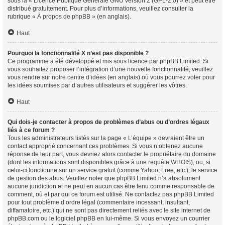
sous la « Licence Publique Générale GNU version 2 (GPL-2.0) » et peut être
distribué gratuitement. Pour plus d’informations, veuillez consulter la
rubrique «
À propos de phpBB
» (en anglais).
Haut
Pourquoi la fonctionnalité X n’est pas disponible ?
Ce programme a été développé et mis sous licence par phpBB Limited. Si
vous souhaitez proposer l’intégration d’une nouvelle fonctionnalité, veuillez
vous rendre sur
notre centre d’idées
(en anglais) où vous pourrez voter pour
les idées soumises par d’autres utilisateurs et suggérer les vôtres.
Haut
Qui dois-je contacter à propos de problèmes d’abus ou d’ordres légaux
liés à ce forum ?
Tous les administrateurs listés sur la page « L’équipe » devraient être un
contact approprié concernant ces problèmes. Si vous n’obtenez aucune
réponse de leur part, vous devriez alors contacter le propriétaire du domaine
(dont les informations sont disponibles grâce à
une requête WHOIS
), ou, si
celui-ci fonctionne sur un service gratuit (comme Yahoo, Free, etc.), le service
de gestion des abus. Veuillez noter que phpBB Limited n’a absolument
aucune juridiction et ne peut en aucun cas être tenu comme responsable de
comment, où et par qui ce forum est utilisé. Ne contactez pas phpBB Limited
pour tout problème d’ordre légal (commentaire incessant, insultant,
diffamatoire, etc.) qui ne sont pas directement reliés avec le site internet de
phpBB.com ou le logiciel phpBB en lui-même. Si vous envoyez un courrier