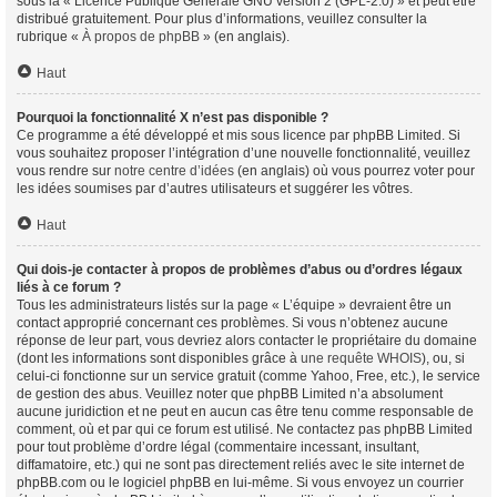
sous la « Licence Publique Générale GNU version 2 (GPL-2.0) » et peut être
distribué gratuitement. Pour plus d’informations, veuillez consulter la
rubrique «
À propos de phpBB
» (en anglais).
Haut
Pourquoi la fonctionnalité X n’est pas disponible ?
Ce programme a été développé et mis sous licence par phpBB Limited. Si
vous souhaitez proposer l’intégration d’une nouvelle fonctionnalité, veuillez
vous rendre sur
notre centre d’idées
(en anglais) où vous pourrez voter pour
les idées soumises par d’autres utilisateurs et suggérer les vôtres.
Haut
Qui dois-je contacter à propos de problèmes d’abus ou d’ordres légaux
liés à ce forum ?
Tous les administrateurs listés sur la page « L’équipe » devraient être un
contact approprié concernant ces problèmes. Si vous n’obtenez aucune
réponse de leur part, vous devriez alors contacter le propriétaire du domaine
(dont les informations sont disponibles grâce à
une requête WHOIS
), ou, si
celui-ci fonctionne sur un service gratuit (comme Yahoo, Free, etc.), le service
de gestion des abus. Veuillez noter que phpBB Limited n’a absolument
aucune juridiction et ne peut en aucun cas être tenu comme responsable de
comment, où et par qui ce forum est utilisé. Ne contactez pas phpBB Limited
pour tout problème d’ordre légal (commentaire incessant, insultant,
diffamatoire, etc.) qui ne sont pas directement reliés avec le site internet de
phpBB.com ou le logiciel phpBB en lui-même. Si vous envoyez un courrier