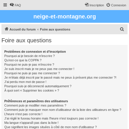
FAQ
Inscription
Connexion
neige-et-montagne.org
R
Accueil du forum
Foire aux questions
e
Foire aux questions
c
h
Problèmes de connexion et d’inscription
Pourquoi ai-je besoin de m’inscrire ?
e
Qu’est-ce que la COPPA ?
r
Pourquoi ne puis-je pas m’inscrire ?
Je suis inscrit mais je ne peux pas me connecter !
c
Pourquoi ne puis-je pas me connecter ?
Je m’étais déjà inscrit par le passé mais ne peux à présent plus me connecter ?!
h
J’ai perdu mon mot de passe !
e
Pourquoi suis-je déconnecté automatiquement ?
À quoi sert « Supprimer les cookies » ?
r
Préférences et paramètres des utilisateurs
Comment puis-je modifier mes paramètres ?
Comment puis-je masquer mon nom d’utilisateur de la liste des utilisateurs en ligne ?
L’heure n’est pas correcte !
J’ai réglé le fuseau horaire mais l’heure n’est toujours pas correcte !
Ma langue n’apparaît pas dans la liste !
Que signifient les images situées à côté de mon nom d’utilisateur ?