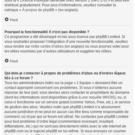
sous la « Licence Publique Générale GNU version 2 (GPL-2.0) » et peut être
distribué gratuitement. Pour plus d’informations, veuillez consulter la
rubrique «
À propos de phpBB
» (en anglais).
Haut
Pourquoi la fonctionnalité X n’est pas disponible ?
Ce programme a été développé et mis sous licence par phpBB Limited. Si
vous souhaitez proposer l’intégration d’une nouvelle fonctionnalité, veuillez
vous rendre sur
notre centre d’idées
(en anglais) où vous pourrez voter pour
les idées soumises par d’autres utilisateurs et suggérer les vôtres.
Haut
Qui dois-je contacter à propos de problèmes d’abus ou d’ordres légaux
liés à ce forum ?
Tous les administrateurs listés sur la page « L’équipe » devraient être un
contact approprié concernant ces problèmes. Si vous n’obtenez aucune
réponse de leur part, vous devriez alors contacter le propriétaire du domaine
(dont les informations sont disponibles grâce à
une requête WHOIS
), ou, si
celui-ci fonctionne sur un service gratuit (comme Yahoo, Free, etc.), le service
de gestion des abus. Veuillez noter que phpBB Limited n’a absolument
aucune juridiction et ne peut en aucun cas être tenu comme responsable de
comment, où et par qui ce forum est utilisé. Ne contactez pas phpBB Limited
pour tout problème d’ordre légal (commentaire incessant, insultant,
diffamatoire, etc.) qui ne sont pas directement reliés avec le site internet de
phpBB.com ou le logiciel phpBB en lui-même. Si vous envoyez un courrier