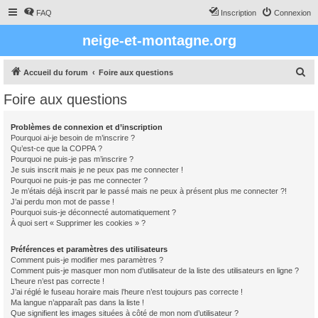
FAQ
Inscription
Connexion
neige-et-montagne.org
R
Accueil du forum
Foire aux questions
e
Foire aux questions
c
h
Problèmes de connexion et d’inscription
Pourquoi ai-je besoin de m’inscrire ?
e
Qu’est-ce que la COPPA ?
r
Pourquoi ne puis-je pas m’inscrire ?
Je suis inscrit mais je ne peux pas me connecter !
c
Pourquoi ne puis-je pas me connecter ?
Je m’étais déjà inscrit par le passé mais ne peux à présent plus me connecter ?!
h
J’ai perdu mon mot de passe !
e
Pourquoi suis-je déconnecté automatiquement ?
À quoi sert « Supprimer les cookies » ?
r
Préférences et paramètres des utilisateurs
Comment puis-je modifier mes paramètres ?
Comment puis-je masquer mon nom d’utilisateur de la liste des utilisateurs en ligne ?
L’heure n’est pas correcte !
J’ai réglé le fuseau horaire mais l’heure n’est toujours pas correcte !
Ma langue n’apparaît pas dans la liste !
Que signifient les images situées à côté de mon nom d’utilisateur ?