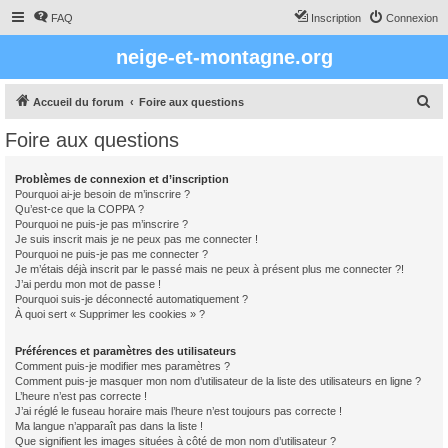
FAQ
Inscription
Connexion
neige-et-montagne.org
R
Accueil du forum
Foire aux questions
e
Foire aux questions
c
h
Problèmes de connexion et d’inscription
Pourquoi ai-je besoin de m’inscrire ?
e
Qu’est-ce que la COPPA ?
r
Pourquoi ne puis-je pas m’inscrire ?
Je suis inscrit mais je ne peux pas me connecter !
c
Pourquoi ne puis-je pas me connecter ?
Je m’étais déjà inscrit par le passé mais ne peux à présent plus me connecter ?!
h
J’ai perdu mon mot de passe !
e
Pourquoi suis-je déconnecté automatiquement ?
À quoi sert « Supprimer les cookies » ?
r
Préférences et paramètres des utilisateurs
Comment puis-je modifier mes paramètres ?
Comment puis-je masquer mon nom d’utilisateur de la liste des utilisateurs en ligne ?
L’heure n’est pas correcte !
J’ai réglé le fuseau horaire mais l’heure n’est toujours pas correcte !
Ma langue n’apparaît pas dans la liste !
Que signifient les images situées à côté de mon nom d’utilisateur ?