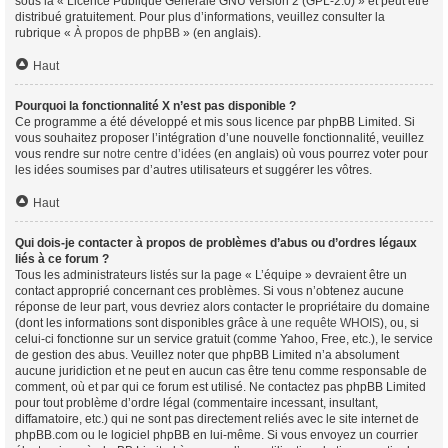
sous la « Licence Publique Générale GNU version 2 (GPL-2.0) » et peut être
distribué gratuitement. Pour plus d’informations, veuillez consulter la
rubrique «
À propos de phpBB
» (en anglais).
Haut
Pourquoi la fonctionnalité X n’est pas disponible ?
Ce programme a été développé et mis sous licence par phpBB Limited. Si
vous souhaitez proposer l’intégration d’une nouvelle fonctionnalité, veuillez
vous rendre sur
notre centre d’idées
(en anglais) où vous pourrez voter pour
les idées soumises par d’autres utilisateurs et suggérer les vôtres.
Haut
Qui dois-je contacter à propos de problèmes d’abus ou d’ordres légaux
liés à ce forum ?
Tous les administrateurs listés sur la page « L’équipe » devraient être un
contact approprié concernant ces problèmes. Si vous n’obtenez aucune
réponse de leur part, vous devriez alors contacter le propriétaire du domaine
(dont les informations sont disponibles grâce à
une requête WHOIS
), ou, si
celui-ci fonctionne sur un service gratuit (comme Yahoo, Free, etc.), le service
de gestion des abus. Veuillez noter que phpBB Limited n’a absolument
aucune juridiction et ne peut en aucun cas être tenu comme responsable de
comment, où et par qui ce forum est utilisé. Ne contactez pas phpBB Limited
pour tout problème d’ordre légal (commentaire incessant, insultant,
diffamatoire, etc.) qui ne sont pas directement reliés avec le site internet de
phpBB.com ou le logiciel phpBB en lui-même. Si vous envoyez un courrier