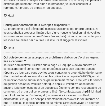
sous la « Licence Publique Générale GNU version 2 (GPL-2.0) » et peut être
distribué gratuitement. Pour plus d’informations, veuillez consulter la
rubrique «
À propos de phpBB
» (en anglais).
Haut
Pourquoi la fonctionnalité X n’est pas disponible ?
Ce programme a été développé et mis sous licence par phpBB Limited. Si
vous souhaitez proposer l’intégration d’une nouvelle fonctionnalité, veuillez
vous rendre sur
notre centre d’idées
(en anglais) où vous pourrez voter pour
les idées soumises par d’autres utilisateurs et suggérer les vôtres.
Haut
Qui dois-je contacter à propos de problèmes d’abus ou d’ordres légaux
liés à ce forum ?
Tous les administrateurs listés sur la page « L’équipe » devraient être un
contact approprié concernant ces problèmes. Si vous n’obtenez aucune
réponse de leur part, vous devriez alors contacter le propriétaire du domaine
(dont les informations sont disponibles grâce à
une requête WHOIS
), ou, si
celui-ci fonctionne sur un service gratuit (comme Yahoo, Free, etc.), le service
de gestion des abus. Veuillez noter que phpBB Limited n’a absolument
aucune juridiction et ne peut en aucun cas être tenu comme responsable de
comment, où et par qui ce forum est utilisé. Ne contactez pas phpBB Limited
pour tout problème d’ordre légal (commentaire incessant, insultant,
diffamatoire, etc.) qui ne sont pas directement reliés avec le site internet de
phpBB.com ou le logiciel phpBB en lui-même. Si vous envoyez un courrier