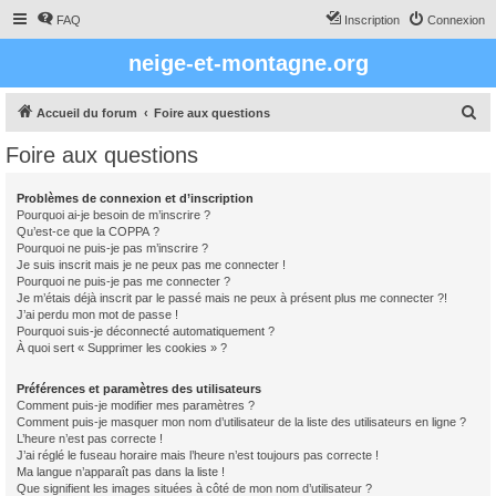
FAQ
Inscription
Connexion
neige-et-montagne.org
R
Accueil du forum
Foire aux questions
e
Foire aux questions
c
h
Problèmes de connexion et d’inscription
Pourquoi ai-je besoin de m’inscrire ?
e
Qu’est-ce que la COPPA ?
r
Pourquoi ne puis-je pas m’inscrire ?
Je suis inscrit mais je ne peux pas me connecter !
c
Pourquoi ne puis-je pas me connecter ?
Je m’étais déjà inscrit par le passé mais ne peux à présent plus me connecter ?!
h
J’ai perdu mon mot de passe !
e
Pourquoi suis-je déconnecté automatiquement ?
À quoi sert « Supprimer les cookies » ?
r
Préférences et paramètres des utilisateurs
Comment puis-je modifier mes paramètres ?
Comment puis-je masquer mon nom d’utilisateur de la liste des utilisateurs en ligne ?
L’heure n’est pas correcte !
J’ai réglé le fuseau horaire mais l’heure n’est toujours pas correcte !
Ma langue n’apparaît pas dans la liste !
Que signifient les images situées à côté de mon nom d’utilisateur ?