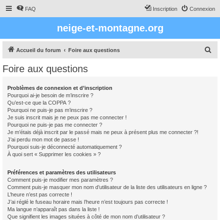
FAQ
Inscription
Connexion
neige-et-montagne.org
R
Accueil du forum
Foire aux questions
e
Foire aux questions
c
h
Problèmes de connexion et d’inscription
Pourquoi ai-je besoin de m’inscrire ?
e
Qu’est-ce que la COPPA ?
r
Pourquoi ne puis-je pas m’inscrire ?
Je suis inscrit mais je ne peux pas me connecter !
c
Pourquoi ne puis-je pas me connecter ?
Je m’étais déjà inscrit par le passé mais ne peux à présent plus me connecter ?!
h
J’ai perdu mon mot de passe !
e
Pourquoi suis-je déconnecté automatiquement ?
À quoi sert « Supprimer les cookies » ?
r
Préférences et paramètres des utilisateurs
Comment puis-je modifier mes paramètres ?
Comment puis-je masquer mon nom d’utilisateur de la liste des utilisateurs en ligne ?
L’heure n’est pas correcte !
J’ai réglé le fuseau horaire mais l’heure n’est toujours pas correcte !
Ma langue n’apparaît pas dans la liste !
Que signifient les images situées à côté de mon nom d’utilisateur ?