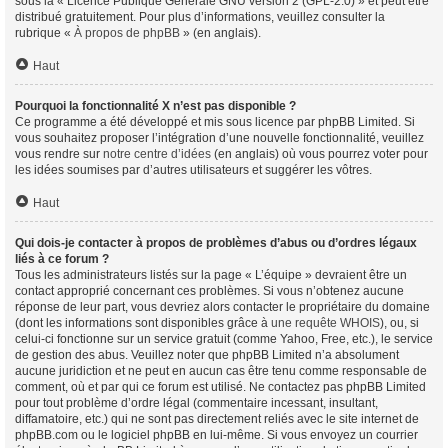
sous la « Licence Publique Générale GNU version 2 (GPL-2.0) » et peut être
distribué gratuitement. Pour plus d’informations, veuillez consulter la
rubrique «
À propos de phpBB
» (en anglais).
Haut
Pourquoi la fonctionnalité X n’est pas disponible ?
Ce programme a été développé et mis sous licence par phpBB Limited. Si
vous souhaitez proposer l’intégration d’une nouvelle fonctionnalité, veuillez
vous rendre sur
notre centre d’idées
(en anglais) où vous pourrez voter pour
les idées soumises par d’autres utilisateurs et suggérer les vôtres.
Haut
Qui dois-je contacter à propos de problèmes d’abus ou d’ordres légaux
liés à ce forum ?
Tous les administrateurs listés sur la page « L’équipe » devraient être un
contact approprié concernant ces problèmes. Si vous n’obtenez aucune
réponse de leur part, vous devriez alors contacter le propriétaire du domaine
(dont les informations sont disponibles grâce à
une requête WHOIS
), ou, si
celui-ci fonctionne sur un service gratuit (comme Yahoo, Free, etc.), le service
de gestion des abus. Veuillez noter que phpBB Limited n’a absolument
aucune juridiction et ne peut en aucun cas être tenu comme responsable de
comment, où et par qui ce forum est utilisé. Ne contactez pas phpBB Limited
pour tout problème d’ordre légal (commentaire incessant, insultant,
diffamatoire, etc.) qui ne sont pas directement reliés avec le site internet de
phpBB.com ou le logiciel phpBB en lui-même. Si vous envoyez un courrier