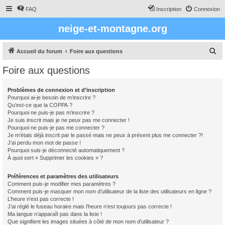
FAQ
Inscription
Connexion
neige-et-montagne.org
R
Accueil du forum
Foire aux questions
e
Foire aux questions
c
h
Problèmes de connexion et d’inscription
Pourquoi ai-je besoin de m’inscrire ?
e
Qu’est-ce que la COPPA ?
r
Pourquoi ne puis-je pas m’inscrire ?
Je suis inscrit mais je ne peux pas me connecter !
c
Pourquoi ne puis-je pas me connecter ?
Je m’étais déjà inscrit par le passé mais ne peux à présent plus me connecter ?!
h
J’ai perdu mon mot de passe !
e
Pourquoi suis-je déconnecté automatiquement ?
À quoi sert « Supprimer les cookies » ?
r
Préférences et paramètres des utilisateurs
Comment puis-je modifier mes paramètres ?
Comment puis-je masquer mon nom d’utilisateur de la liste des utilisateurs en ligne ?
L’heure n’est pas correcte !
J’ai réglé le fuseau horaire mais l’heure n’est toujours pas correcte !
Ma langue n’apparaît pas dans la liste !
Que signifient les images situées à côté de mon nom d’utilisateur ?