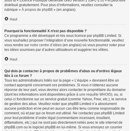
sous la « Licence Publique Générale GNU version 2 (GPL-2.0) » et peut être
distribué gratuitement. Pour plus d’informations, veuillez consulter la
rubrique «
À propos de phpBB
» (en anglais).
Haut
Pourquoi la fonctionnalité X n’est pas disponible ?
Ce programme a été développé et mis sous licence par phpBB Limited. Si
vous souhaitez proposer l’intégration d’une nouvelle fonctionnalité, veuillez
vous rendre sur
notre centre d’idées
(en anglais) où vous pourrez voter pour
les idées soumises par d’autres utilisateurs et suggérer les vôtres.
Haut
Qui dois-je contacter à propos de problèmes d’abus ou d’ordres légaux
liés à ce forum ?
Tous les administrateurs listés sur la page « L’équipe » devraient être un
contact approprié concernant ces problèmes. Si vous n’obtenez aucune
réponse de leur part, vous devriez alors contacter le propriétaire du domaine
(dont les informations sont disponibles grâce à
une requête WHOIS
), ou, si
celui-ci fonctionne sur un service gratuit (comme Yahoo, Free, etc.), le service
de gestion des abus. Veuillez noter que phpBB Limited n’a absolument
aucune juridiction et ne peut en aucun cas être tenu comme responsable de
comment, où et par qui ce forum est utilisé. Ne contactez pas phpBB Limited
pour tout problème d’ordre légal (commentaire incessant, insultant,
diffamatoire, etc.) qui ne sont pas directement reliés avec le site internet de
phpBB.com ou le logiciel phpBB en lui-même. Si vous envoyez un courrier