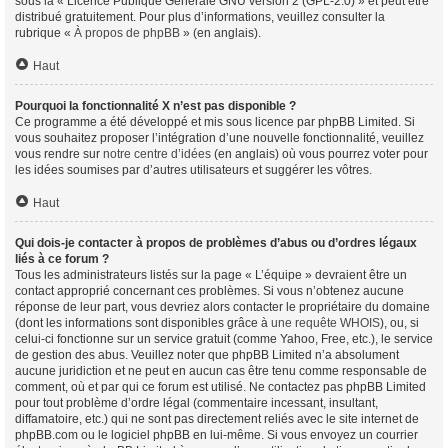
sous la « Licence Publique Générale GNU version 2 (GPL-2.0) » et peut être
distribué gratuitement. Pour plus d’informations, veuillez consulter la
rubrique «
À propos de phpBB
» (en anglais).
Haut
Pourquoi la fonctionnalité X n’est pas disponible ?
Ce programme a été développé et mis sous licence par phpBB Limited. Si
vous souhaitez proposer l’intégration d’une nouvelle fonctionnalité, veuillez
vous rendre sur
notre centre d’idées
(en anglais) où vous pourrez voter pour
les idées soumises par d’autres utilisateurs et suggérer les vôtres.
Haut
Qui dois-je contacter à propos de problèmes d’abus ou d’ordres légaux
liés à ce forum ?
Tous les administrateurs listés sur la page « L’équipe » devraient être un
contact approprié concernant ces problèmes. Si vous n’obtenez aucune
réponse de leur part, vous devriez alors contacter le propriétaire du domaine
(dont les informations sont disponibles grâce à
une requête WHOIS
), ou, si
celui-ci fonctionne sur un service gratuit (comme Yahoo, Free, etc.), le service
de gestion des abus. Veuillez noter que phpBB Limited n’a absolument
aucune juridiction et ne peut en aucun cas être tenu comme responsable de
comment, où et par qui ce forum est utilisé. Ne contactez pas phpBB Limited
pour tout problème d’ordre légal (commentaire incessant, insultant,
diffamatoire, etc.) qui ne sont pas directement reliés avec le site internet de
phpBB.com ou le logiciel phpBB en lui-même. Si vous envoyez un courrier