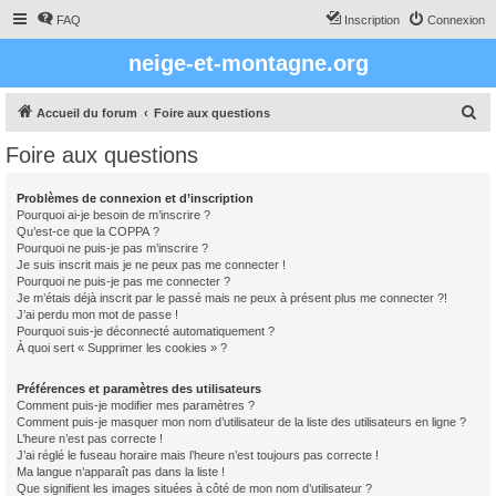
FAQ
Inscription
Connexion
neige-et-montagne.org
R
Accueil du forum
Foire aux questions
e
Foire aux questions
c
h
Problèmes de connexion et d’inscription
Pourquoi ai-je besoin de m’inscrire ?
e
Qu’est-ce que la COPPA ?
r
Pourquoi ne puis-je pas m’inscrire ?
Je suis inscrit mais je ne peux pas me connecter !
c
Pourquoi ne puis-je pas me connecter ?
Je m’étais déjà inscrit par le passé mais ne peux à présent plus me connecter ?!
h
J’ai perdu mon mot de passe !
e
Pourquoi suis-je déconnecté automatiquement ?
À quoi sert « Supprimer les cookies » ?
r
Préférences et paramètres des utilisateurs
Comment puis-je modifier mes paramètres ?
Comment puis-je masquer mon nom d’utilisateur de la liste des utilisateurs en ligne ?
L’heure n’est pas correcte !
J’ai réglé le fuseau horaire mais l’heure n’est toujours pas correcte !
Ma langue n’apparaît pas dans la liste !
Que signifient les images situées à côté de mon nom d’utilisateur ?