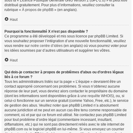
sous la « Licence Publique Générale GNU version 2 (GPL-2.0) » et peut être
distribué gratuitement. Pour plus d’informations, veuillez consulter la
rubrique «
À propos de phpBB
» (en anglais).
Haut
Pourquoi la fonctionnalité X n’est pas disponible ?
Ce programme a été développé et mis sous licence par phpBB Limited. Si
vous souhaitez proposer l’intégration d’une nouvelle fonctionnalité, veuillez
vous rendre sur
notre centre d’idées
(en anglais) où vous pourrez voter pour
les idées soumises par d’autres utilisateurs et suggérer les vôtres.
Haut
Qui dois-je contacter à propos de problèmes d’abus ou d’ordres légaux
liés à ce forum ?
Tous les administrateurs listés sur la page « L’équipe » devraient être un
contact approprié concernant ces problèmes. Si vous n’obtenez aucune
réponse de leur part, vous devriez alors contacter le propriétaire du domaine
(dont les informations sont disponibles grâce à
une requête WHOIS
), ou, si
celui-ci fonctionne sur un service gratuit (comme Yahoo, Free, etc.), le service
de gestion des abus. Veuillez noter que phpBB Limited n’a absolument
aucune juridiction et ne peut en aucun cas être tenu comme responsable de
comment, où et par qui ce forum est utilisé. Ne contactez pas phpBB Limited
pour tout problème d’ordre légal (commentaire incessant, insultant,
diffamatoire, etc.) qui ne sont pas directement reliés avec le site internet de
phpBB.com ou le logiciel phpBB en lui-même. Si vous envoyez un courrier