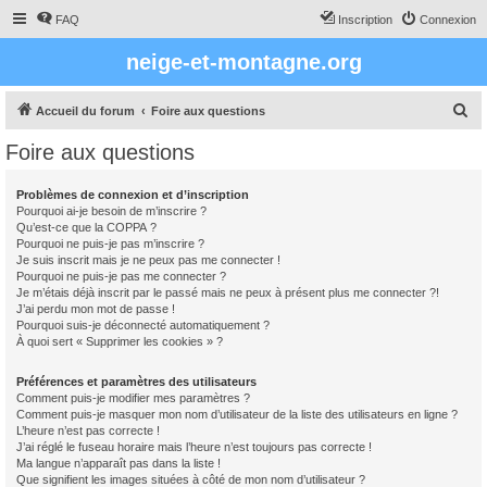
FAQ
Inscription
Connexion
neige-et-montagne.org
R
Accueil du forum
Foire aux questions
e
Foire aux questions
c
h
Problèmes de connexion et d’inscription
Pourquoi ai-je besoin de m’inscrire ?
e
Qu’est-ce que la COPPA ?
r
Pourquoi ne puis-je pas m’inscrire ?
Je suis inscrit mais je ne peux pas me connecter !
c
Pourquoi ne puis-je pas me connecter ?
Je m’étais déjà inscrit par le passé mais ne peux à présent plus me connecter ?!
h
J’ai perdu mon mot de passe !
e
Pourquoi suis-je déconnecté automatiquement ?
À quoi sert « Supprimer les cookies » ?
r
Préférences et paramètres des utilisateurs
Comment puis-je modifier mes paramètres ?
Comment puis-je masquer mon nom d’utilisateur de la liste des utilisateurs en ligne ?
L’heure n’est pas correcte !
J’ai réglé le fuseau horaire mais l’heure n’est toujours pas correcte !
Ma langue n’apparaît pas dans la liste !
Que signifient les images situées à côté de mon nom d’utilisateur ?