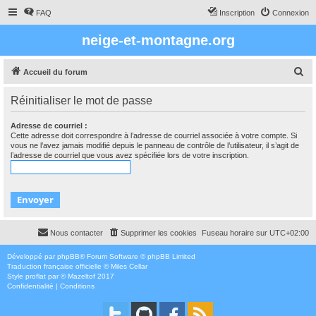
FAQ
Inscription
Connexion
neige-et-montagne.org
R
Accueil du forum
e
Réinitialiser le mot de passe
c
h
Adresse de courriel :
Cette adresse doit correspondre à l’adresse de courriel associée à votre compte. Si
e
vous ne l’avez jamais modifié depuis le panneau de contrôle de l’utilisateur, il s’agit de
l’adresse de courriel que vous avez spécifiée lors de votre inscription.
r
c
h
e
r
Nous contacter
Supprimer les cookies
Fuseau horaire sur
UTC+02:00
Développé par
phpBB
® Forum Software © phpBB Limited
Traduction française officielle
©
Miles Cellar
Style
proflat
par ©
Mazeltof
2017
Confidentialité
|
Conditions