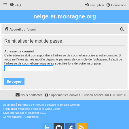
FAQ
Inscription
Connexion
neige-et-montagne.org
R
Accueil du forum
e
Réinitialiser le mot de passe
c
h
Adresse de courriel :
Cette adresse doit correspondre à l’adresse de courriel associée à votre compte. Si
e
vous ne l’avez jamais modifié depuis le panneau de contrôle de l’utilisateur, il s’agit de
l’adresse de courriel que vous avez spécifiée lors de votre inscription.
r
c
h
e
r
Nous contacter
Supprimer les cookies
Fuseau horaire sur
UTC+02:00
Développé par
phpBB
® Forum Software © phpBB Limited
Traduction française officielle
©
Miles Cellar
Style
proflat
par ©
Mazeltof
2017
Confidentialité
|
Conditions