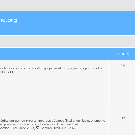
ne.org
SUJETS
14
échanger sur les sorties VTT qui peuvent être proposées par tous les
ction VTT.
105
'échanger sur les programmes des séances Trail et sur les évènements
tre proposés par tous les adhérents de la section Trail.
Section_Trail 2022-2023
,
Section_Trail 2021-2022