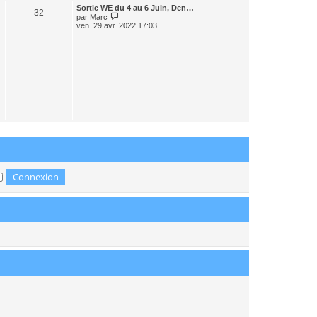
r
Sortie WE du 4 au 6 Juin, Den…
n
32
C
par
Marc
i
o
ven. 29 avr. 2022 17:03
e
n
r
s
m
u
e
l
s
t
s
e
a
r
g
l
e
e
d
e
r
n
i
e
r
m
e
s
s
a
g
e