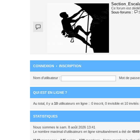
Section_Escal
Ce forum est dédié 
Sous-forums :
CONNEXION
•
INSCRIPTION
Nom d’utilisateur :
Mot de passe 
QUI EST EN LIGNE ?
Au total, il y a
10
utilisateurs en ligne :: 0 inscrit, 0 invisible et 10 invi
STATISTIQUES
Nous sommes le sam. 8 août 2026 13:41
Le nombre maximal d’utilisateurs en ligne simultanément a été de
4849