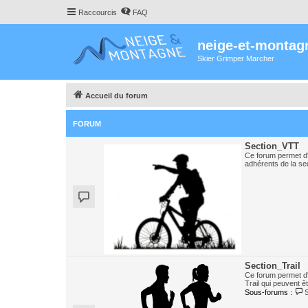
Raccourcis
FAQ
neige-et-montag
Skier Grimper Marcher
Accueil du forum
FORUM
Section_VTT
Ce forum permet d'
adhérents de la se
Section_Trail
Ce forum permet d
Trail qui peuvent ê
Sous-forums :