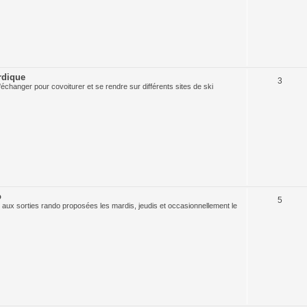
rdique
3
échanger pour covoiturer et se rendre sur différents sites de ski
o
5
 aux sorties rando proposées les mardis, jeudis et occasionnellement le