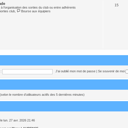
ade
15
à l'organisation des sorties du club ou entre adhérents
Sorties club
,
Bourse aux équipiers
:
J’ai oublié mon mot de passe
|
Se souvenir de moi
tés (selon le nombre d’utilisateurs actifs des 5 dernières minutes)
le lun. 27 avr. 2026 21:46