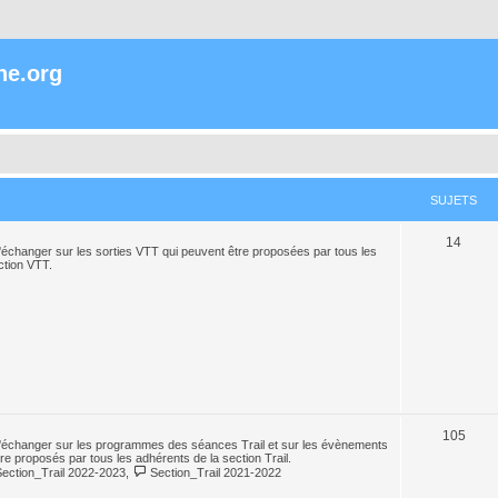
ne.org
SUJETS
14
échanger sur les sorties VTT qui peuvent être proposées par tous les
ction VTT.
105
'échanger sur les programmes des séances Trail et sur les évènements
tre proposés par tous les adhérents de la section Trail.
Section_Trail 2022-2023
,
Section_Trail 2021-2022