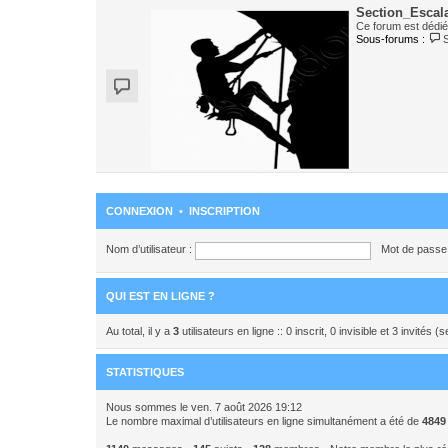
Section_Escal
Ce forum est dédié 
Sous-forums :
CONNEXION
•
INSCRIPTION
Nom d’utilisateur :
Mot de passe 
QUI EST EN LIGNE ?
Au total, il y a
3
utilisateurs en ligne :: 0 inscrit, 0 invisible et 3 invités
STATISTIQUES
Nous sommes le ven. 7 août 2026 19:12
Le nombre maximal d’utilisateurs en ligne simultanément a été de
4849