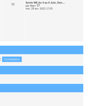
r
Sortie WE du 4 au 6 Juin, Den…
n
32
C
par
Marc
i
o
ven. 29 avr. 2022 17:03
e
n
r
s
m
u
e
l
s
t
s
e
a
r
g
l
e
e
d
e
r
n
i
e
r
m
e
s
s
a
g
e