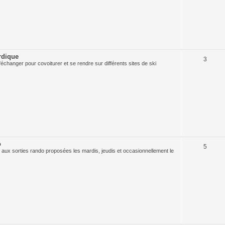
rdique
3
échanger pour covoiturer et se rendre sur différents sites de ski
o
5
 aux sorties rando proposées les mardis, jeudis et occasionnellement le