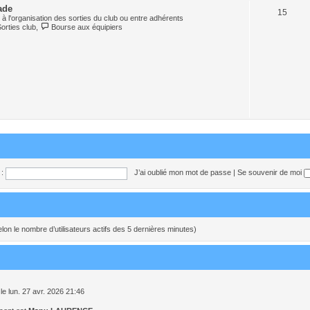
ade
15
à l'organisation des sorties du club ou entre adhérents
Sorties club
,
Bourse aux équipiers
:
J’ai oublié mon mot de passe
|
Se souvenir de moi
 (selon le nombre d’utilisateurs actifs des 5 dernières minutes)
le lun. 27 avr. 2026 21:46