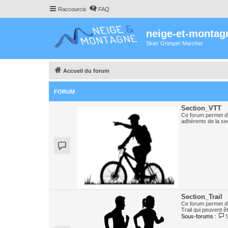
Raccourcis
FAQ
neige-et-montag
Skier Grimper Marcher
Accueil du forum
FORUM
Section_VTT
Ce forum permet d'
adhérents de la se
Section_Trail
Ce forum permet d
Trail qui peuvent ê
Sous-forums :