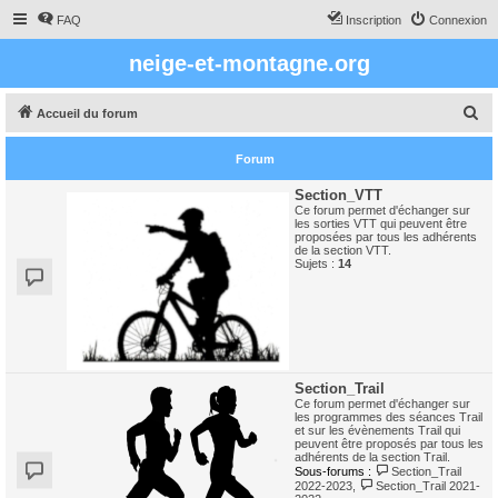
FAQ
Inscription
Connexion
neige-et-montagne.org
R
Accueil du forum
e
Forum
c
h
Section_VTT
Ce forum permet d'échanger sur
e
les sorties VTT qui peuvent être
proposées par tous les adhérents
r
de la section VTT.
Sujets :
14
c
h
e
r
Section_Trail
Ce forum permet d'échanger sur
les programmes des séances Trail
et sur les évènements Trail qui
peuvent être proposés par tous les
adhérents de la section Trail.
Sous-forums :
Section_Trail
2022-2023
,
Section_Trail 2021-