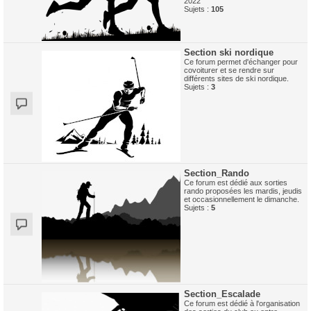
2022
Sujets :
105
Section ski nordique
Ce forum permet d'échanger pour
covoiturer et se rendre sur
différents sites de ski nordique.
Sujets :
3
Section_Rando
Ce forum est dédié aux sorties
rando proposées les mardis, jeudis
et occasionnellement le dimanche.
Sujets :
5
Section_Escalade
Ce forum est dédié à l'organisation