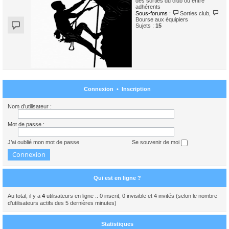
des sorties du club ou entre
adhérents
Sous-forums :
Sorties club
,
Bourse aux équipiers
Sujets :
15
Connexion
•
Inscription
Nom d’utilisateur :
Mot de passe :
J’ai oublié mon mot de passe
Se souvenir de moi
Qui est en ligne ?
Au total, il y a
4
utilisateurs en ligne :: 0 inscrit, 0 invisible et 4 invités (selon le nombre
d’utilisateurs actifs des 5 dernières minutes)
Statistiques