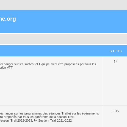
ne.org
SUJETS
14
échanger sur les sorties VTT qui peuvent être proposées par tous les
ction VTT.
105
'échanger sur les programmes des séances Trail et sur les évènements
tre proposés par tous les adhérents de la section Trail.
Section_Trail 2022-2023
,
Section_Trail 2021-2022