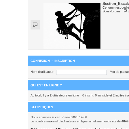
Section_Escal
Ce forum est dédié 
Sous-forums :
CONNEXION
•
INSCRIPTION
Nom d’utilisateur :
Mot de passe 
QUI EST EN LIGNE ?
Au total, il y a
2
utilisateurs en ligne :: 0 inscrit, 0 invisible et 2 invités
STATISTIQUES
Nous sommes le ven. 7 août 2026 14:06
Le nombre maximal d’utilisateurs en ligne simultanément a été de
4849