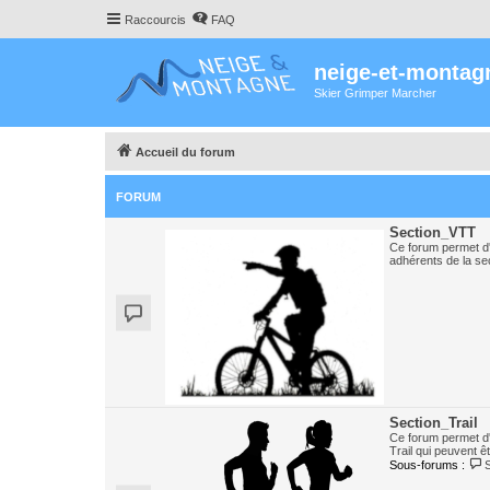
Raccourcis
FAQ
neige-et-montag
Skier Grimper Marcher
Accueil du forum
FORUM
Section_VTT
Ce forum permet d'
adhérents de la se
Section_Trail
Ce forum permet d
Trail qui peuvent ê
Sous-forums :