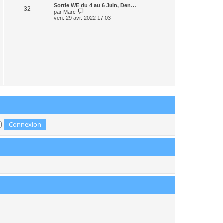
r
Sortie WE du 4 au 6 Juin, Den…
n
32
C
par
Marc
i
o
ven. 29 avr. 2022 17:03
e
n
r
s
m
u
e
l
s
t
s
e
a
r
g
l
e
e
d
e
r
n
i
e
r
m
e
s
s
a
g
e