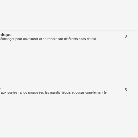
rdique
3
échanger pour covoiturer et se rendre sur différents sites de ski
o
5
 aux sorties rando proposées les mardis, jeudis et occasionnellement le