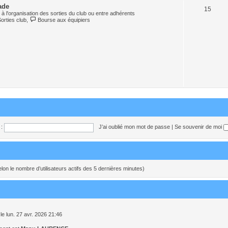
ade
15
à l'organisation des sorties du club ou entre adhérents
Sorties club
,
Bourse aux équipiers
:
J’ai oublié mon mot de passe
|
Se souvenir de moi
 (selon le nombre d’utilisateurs actifs des 5 dernières minutes)
le lun. 27 avr. 2026 21:46