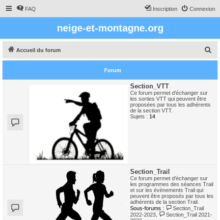
FAQ
Inscription
Connexion
neige-et-montagne.org
R
Accueil du forum
e
Forum
c
h
Section_VTT
Ce forum permet d'échanger sur
e
les sorties VTT qui peuvent être
proposées par tous les adhérents
r
de la section VTT.
Sujets :
14
c
h
e
r
Section_Trail
Ce forum permet d'échanger sur
les programmes des séances Trail
et sur les évènements Trail qui
peuvent être proposés par tous les
adhérents de la section Trail.
Sous-forums :
Section_Trail
2022-2023
,
Section_Trail 2021-