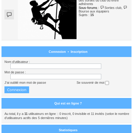
des sorties du club ou entre
adhérents
Sous-forums :
Sorties club
,
Bourse aux équipiers
Sujets :
15
Connexion
•
Inscription
Nom d’utilisateur :
Mot de passe :
J’ai oublié mon mot de passe
Se souvenir de moi
Qui est en ligne ?
Au total, il y a
11
utilisateurs en ligne :: 0 inscrit, 0 invisible et 11 invités (selon le nombre
d’utilisateurs actifs des 5 dernières minutes)
Statistiques