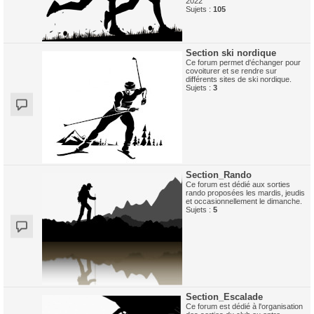
2022
Sujets :
105
Section ski nordique
Ce forum permet d'échanger pour
covoiturer et se rendre sur
différents sites de ski nordique.
Sujets :
3
Section_Rando
Ce forum est dédié aux sorties
rando proposées les mardis, jeudis
et occasionnellement le dimanche.
Sujets :
5
Section_Escalade
Ce forum est dédié à l'organisation