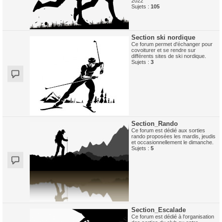
2022
Sujets :
105
Section ski nordique
Ce forum permet d'échanger pour
covoiturer et se rendre sur
différents sites de ski nordique.
Sujets :
3
Section_Rando
Ce forum est dédié aux sorties
rando proposées les mardis, jeudis
et occasionnellement le dimanche.
Sujets :
5
Section_Escalade
Ce forum est dédié à l'organisation