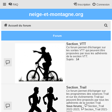
FAQ
Inscription
Connexion
neige-et-montagne.org
R
Accueil du forum
e
Forum
c
h
Section_VTT
Ce forum permet d'échanger sur
e
les sorties VTT qui peuvent être
proposées par tous les adhérents
r
de la section VTT.
Sujets :
14
c
h
e
r
Section_Trail
Ce forum permet d'échanger sur
les programmes des séances Trail
et sur les évènements Trail qui
peuvent être proposés par tous les
adhérents de la section Trail.
Sous-forums :
Section_Trail
2022-2023
,
Section_Trail 2021-