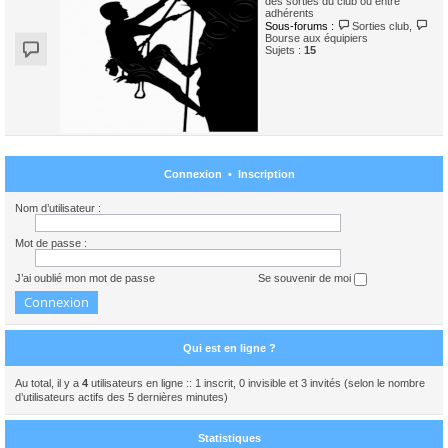
des sorties du club ou entre
adhérents
Sous-forums :
Sorties club
,
Bourse aux équipiers
Sujets :
15
Connexion
•
Inscription
Nom d’utilisateur :
Mot de passe :
J’ai oublié mon mot de passe
Se souvenir de moi
Qui est en ligne ?
Au total, il y a
4
utilisateurs en ligne :: 1 inscrit, 0 invisible et 3 invités (selon le nombre
d’utilisateurs actifs des 5 dernières minutes)
Statistiques