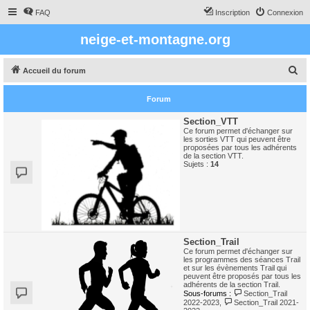
FAQ
Inscription
Connexion
neige-et-montagne.org
R
Accueil du forum
e
Forum
c
h
Section_VTT
Ce forum permet d'échanger sur
e
les sorties VTT qui peuvent être
proposées par tous les adhérents
r
de la section VTT.
Sujets :
14
c
h
e
r
Section_Trail
Ce forum permet d'échanger sur
les programmes des séances Trail
et sur les évènements Trail qui
peuvent être proposés par tous les
adhérents de la section Trail.
Sous-forums :
Section_Trail
2022-2023
,
Section_Trail 2021-