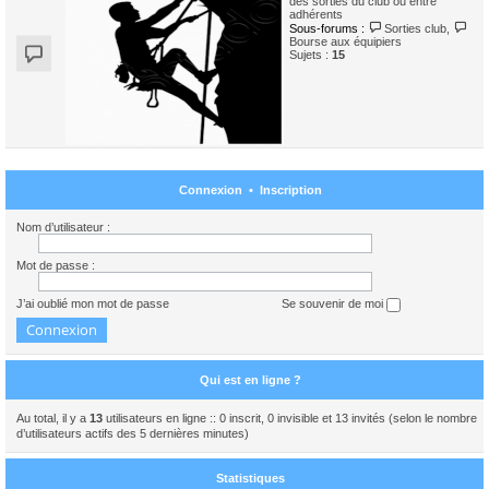
des sorties du club ou entre
adhérents
Sous-forums :
Sorties club
,
Bourse aux équipiers
Sujets :
15
Connexion
•
Inscription
Nom d’utilisateur :
Mot de passe :
J’ai oublié mon mot de passe
Se souvenir de moi
Qui est en ligne ?
Au total, il y a
13
utilisateurs en ligne :: 0 inscrit, 0 invisible et 13 invités (selon le nombre
d’utilisateurs actifs des 5 dernières minutes)
Statistiques