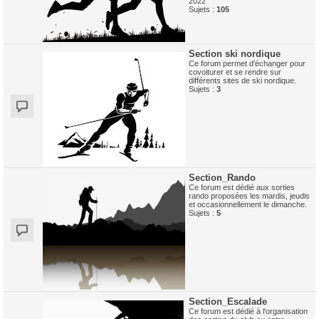
2022
Sujets :
105
Section ski nordique
Ce forum permet d'échanger pour
covoiturer et se rendre sur
différents sites de ski nordique.
Sujets :
3
Section_Rando
Ce forum est dédié aux sorties
rando proposées les mardis, jeudis
et occasionnellement le dimanche.
Sujets :
5
Section_Escalade
Ce forum est dédié à l'organisation