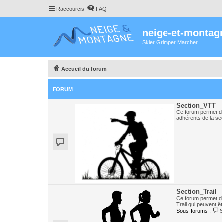
Raccourcis
FAQ
neige-et-montag
Skier Grimper Marcher
Accueil du forum
FORUM
Section_VTT
Ce forum permet d'
adhérents de la se
Section_Trail
Ce forum permet d
Trail qui peuvent ê
Sous-forums :