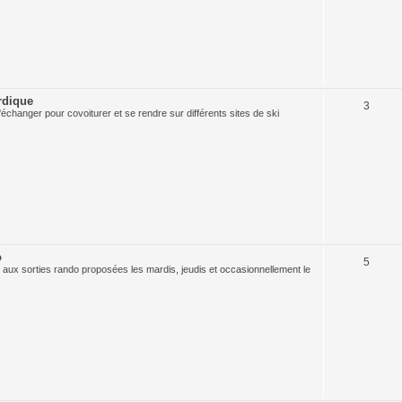
rdique
3
échanger pour covoiturer et se rendre sur différents sites de ski
o
5
 aux sorties rando proposées les mardis, jeudis et occasionnellement le