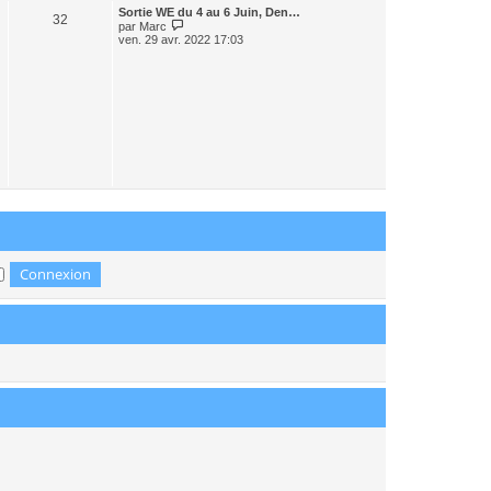
r
Sortie WE du 4 au 6 Juin, Den…
n
32
C
par
Marc
i
o
ven. 29 avr. 2022 17:03
e
n
r
s
m
u
e
l
s
t
s
e
a
r
g
l
e
e
d
e
r
n
i
e
r
m
e
s
s
a
g
e