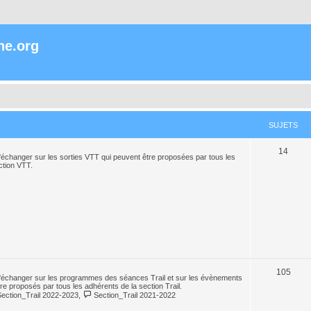
ne.org
SUJETS
14
échanger sur les sorties VTT qui peuvent être proposées par tous les
ction VTT.
105
'échanger sur les programmes des séances Trail et sur les évènements
tre proposés par tous les adhérents de la section Trail.
Section_Trail 2022-2023
,
Section_Trail 2021-2022