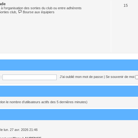
ade
15
à l'organisation des sorties du club ou entre adhérents
Sorties club
,
Bourse aux équipiers
:
J’ai oublié mon mot de passe
|
Se souvenir de moi
 (selon le nombre d’utilisateurs actifs des 5 dernières minutes)
le lun. 27 avr. 2026 21:46