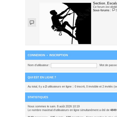
Section_Escal
Ce forum est dédié 
Sous-forums :
CONNEXION
•
INSCRIPTION
Nom d’utilisateur :
Mot de passe 
QUI EST EN LIGNE ?
Au total, il y a
2
utilisateurs en ligne :: 0 inscrit, 0 invisible et 2 invités
STATISTIQUES
Nous sommes le sam. 8 août 2026 10:19
Le nombre maximal d’utilisateurs en ligne simultanément a été de
4849