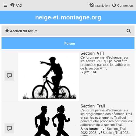
FAQ
Inscription
Connexion
neige-et-montagne.org
R
Accueil du forum
e
Forum
c
h
Section_VTT
Ce forum permet d'échanger sur
e
les sorties VTT qui peuvent être
proposées par tous les adhérents
r
de la section VTT.
Sujets :
14
c
h
e
r
Section_Trail
Ce forum permet d'échanger sur
les programmes des séances Trail
et sur les évènements Trail qui
peuvent être proposés par tous les
adhérents de la section Trail.
Sous-forums :
Section_Trail
2022-2023
,
Section_Trail 2021-