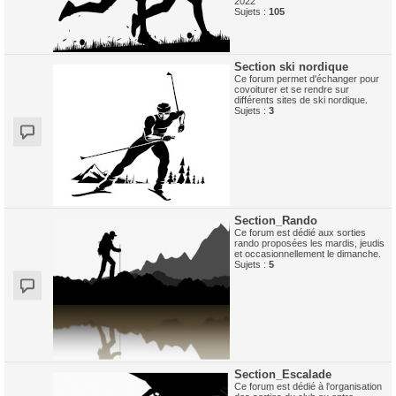
2022
Sujets :
105
Section ski nordique
Ce forum permet d'échanger pour
covoiturer et se rendre sur
différents sites de ski nordique.
Sujets :
3
Section_Rando
Ce forum est dédié aux sorties
rando proposées les mardis, jeudis
et occasionnellement le dimanche.
Sujets :
5
Section_Escalade
Ce forum est dédié à l'organisation