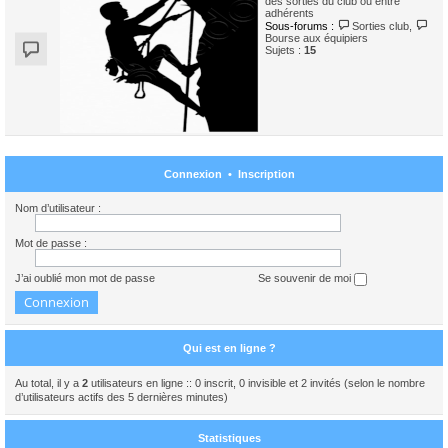
des sorties du club ou entre
adhérents
Sous-forums :
Sorties club
,
Bourse aux équipiers
Sujets :
15
Connexion
•
Inscription
Nom d’utilisateur :
Mot de passe :
J’ai oublié mon mot de passe
Se souvenir de moi
Qui est en ligne ?
Au total, il y a
2
utilisateurs en ligne :: 0 inscrit, 0 invisible et 2 invités (selon le nombre
d’utilisateurs actifs des 5 dernières minutes)
Statistiques