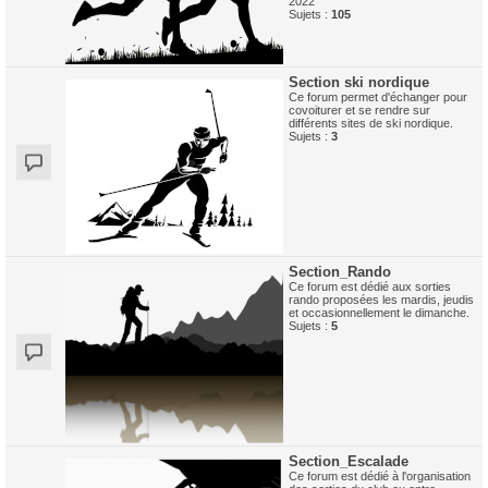
2022
Sujets :
105
Section ski nordique
Ce forum permet d'échanger pour
covoiturer et se rendre sur
différents sites de ski nordique.
Sujets :
3
Section_Rando
Ce forum est dédié aux sorties
rando proposées les mardis, jeudis
et occasionnellement le dimanche.
Sujets :
5
Section_Escalade
Ce forum est dédié à l'organisation