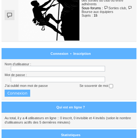
des sorties du club ou entre
adhérents
Sous-forums :
Sorties club
,
Bourse aux équipiers
Sujets :
15
Connexion
•
Inscription
Nom d’utilisateur :
Mot de passe :
J’ai oublié mon mot de passe
Se souvenir de moi
Qui est en ligne ?
Au total, il y a
4
utilisateurs en ligne :: 0 inscrit, 0 invisible et 4 invités (selon le nombre
d’utilisateurs actifs des 5 dernières minutes)
Statistiques