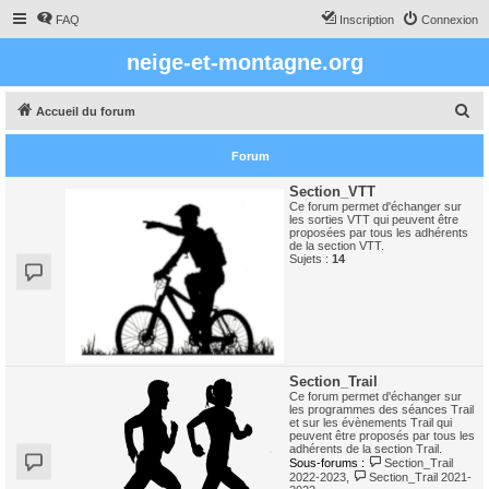
FAQ
Inscription
Connexion
neige-et-montagne.org
R
Accueil du forum
e
Forum
c
h
Section_VTT
Ce forum permet d'échanger sur
e
les sorties VTT qui peuvent être
proposées par tous les adhérents
r
de la section VTT.
Sujets :
14
c
h
e
r
Section_Trail
Ce forum permet d'échanger sur
les programmes des séances Trail
et sur les évènements Trail qui
peuvent être proposés par tous les
adhérents de la section Trail.
Sous-forums :
Section_Trail
2022-2023
,
Section_Trail 2021-