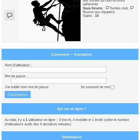
des sorties du club ou entre
adhérents
Sous-forums :
Sorties club
,
Bourse aux équipiers
Sujets :
15
Connexion
•
Inscription
Nom d’utilisateur :
Mot de passe :
J’ai oublié mon mot de passe
Se souvenir de moi
Qui est en ligne ?
Au total, il y a
1
utilisateur en ligne :: 0 inscrit, 0 invisible et 1 invité (selon le nombre
d’utilisateurs actifs des 5 dernières minutes)
Statistiques