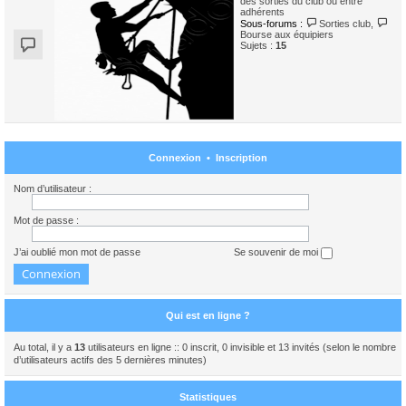
des sorties du club ou entre
adhérents
Sous-forums :
Sorties club
,
Bourse aux équipiers
Sujets :
15
Connexion
•
Inscription
Nom d’utilisateur :
Mot de passe :
J’ai oublié mon mot de passe
Se souvenir de moi
Qui est en ligne ?
Au total, il y a
13
utilisateurs en ligne :: 0 inscrit, 0 invisible et 13 invités (selon le nombre
d’utilisateurs actifs des 5 dernières minutes)
Statistiques