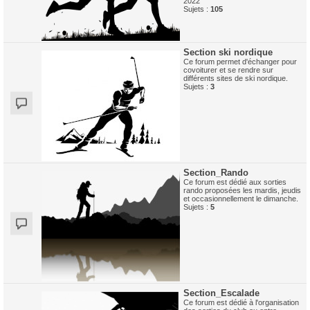
2022
Sujets :
105
Section ski nordique
Ce forum permet d'échanger pour
covoiturer et se rendre sur
différents sites de ski nordique.
Sujets :
3
Section_Rando
Ce forum est dédié aux sorties
rando proposées les mardis, jeudis
et occasionnellement le dimanche.
Sujets :
5
Section_Escalade
Ce forum est dédié à l'organisation