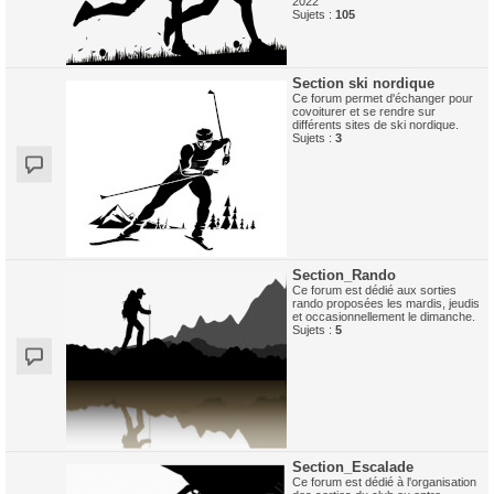
2022
Sujets :
105
Section ski nordique
Ce forum permet d'échanger pour
covoiturer et se rendre sur
différents sites de ski nordique.
Sujets :
3
Section_Rando
Ce forum est dédié aux sorties
rando proposées les mardis, jeudis
et occasionnellement le dimanche.
Sujets :
5
Section_Escalade
Ce forum est dédié à l'organisation