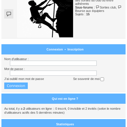
des sorties du club ou entre
adhérents
Sous-forums :
Sorties club
,
Bourse aux équipiers
Sujets :
15
Connexion
•
Inscription
Nom d’utilisateur :
Mot de passe :
J’ai oublié mon mot de passe
Se souvenir de moi
Qui est en ligne ?
Au total, il y a
2
utilisateurs en ligne :: 0 inscrit, 0 invisible et 2 invités (selon le nombre
d’utilisateurs actifs des 5 dernières minutes)
Statistiques