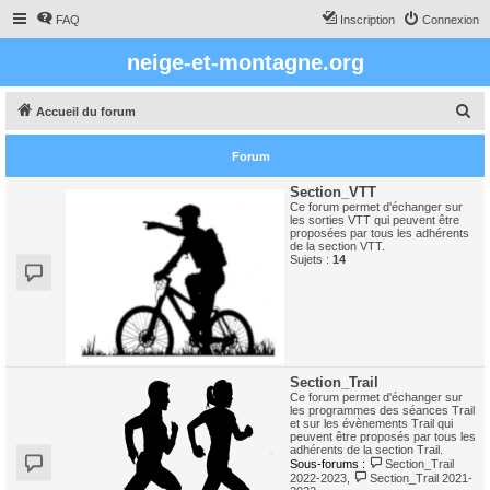
FAQ
Inscription
Connexion
neige-et-montagne.org
R
Accueil du forum
e
Forum
c
h
Section_VTT
Ce forum permet d'échanger sur
e
les sorties VTT qui peuvent être
proposées par tous les adhérents
r
de la section VTT.
Sujets :
14
c
h
e
r
Section_Trail
Ce forum permet d'échanger sur
les programmes des séances Trail
et sur les évènements Trail qui
peuvent être proposés par tous les
adhérents de la section Trail.
Sous-forums :
Section_Trail
2022-2023
,
Section_Trail 2021-