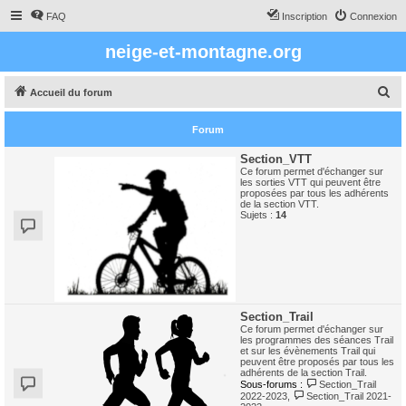
FAQ
Inscription
Connexion
neige-et-montagne.org
R
Accueil du forum
e
Forum
c
h
Section_VTT
Ce forum permet d'échanger sur
e
les sorties VTT qui peuvent être
proposées par tous les adhérents
r
de la section VTT.
Sujets :
14
c
h
e
r
Section_Trail
Ce forum permet d'échanger sur
les programmes des séances Trail
et sur les évènements Trail qui
peuvent être proposés par tous les
adhérents de la section Trail.
Sous-forums :
Section_Trail
2022-2023
,
Section_Trail 2021-