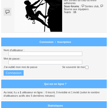
des sorties du club ou entre
adhérents
Sous-forums :
Sorties club
,
Bourse aux équipiers
Sujets :
15
Connexion
•
Inscription
Nom d’utilisateur :
Mot de passe :
J’ai oublié mon mot de passe
Se souvenir de moi
Qui est en ligne ?
Au total, il y a
1
utilisateur en ligne :: 0 inscrit, 0 invisible et 1 invité (selon le nombre
d’utilisateurs actifs des 5 dernières minutes)
Statistiques