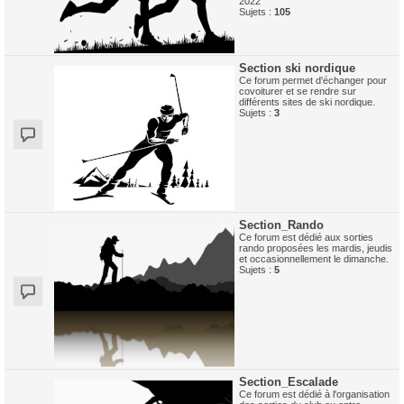
2022
Sujets :
105
Section ski nordique
Ce forum permet d'échanger pour
covoiturer et se rendre sur
différents sites de ski nordique.
Sujets :
3
Section_Rando
Ce forum est dédié aux sorties
rando proposées les mardis, jeudis
et occasionnellement le dimanche.
Sujets :
5
Section_Escalade
Ce forum est dédié à l'organisation