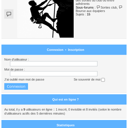
des sorties du club ou entre
adhérents
Sous-forums :
Sorties club
,
Bourse aux équipiers
Sujets :
15
Connexion
•
Inscription
Nom d’utilisateur :
Mot de passe :
J’ai oublié mon mot de passe
Se souvenir de moi
Qui est en ligne ?
Au total, il y a
9
utilisateurs en ligne :: 1 inscrit, 0 invisible et 8 invités (selon le nombre
d’utilisateurs actifs des 5 dernières minutes)
Statistiques