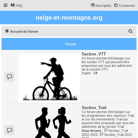
FAQ
Inscription
Connexion
neige-et-montagne.org
R
Accueil du forum
e
Forum
c
h
Section_VTT
Ce forum permet d'échanger sur
e
les sorties VTT qui peuvent être
proposées par tous les adhérents
r
de la section VTT.
Sujets :
14
c
h
e
r
Section_Trail
Ce forum permet d'échanger sur
les programmes des séances Trail
et sur les évènements Trail qui
peuvent être proposés par tous les
adhérents de la section Trail.
Sous-forums :
Section_Trail
2022-2023
,
Section_Trail 2021-