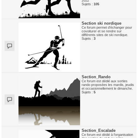
2022
Sujets :
105
Section ski nordique
Ce forum permet d'échanger pour
covoiturer et se rendre sur
différents sites de ski nordique.
Sujets :
3
Section_Rando
Ce forum est dédié aux sorties
rando proposées les mardis, jeudis
et occasionnellement le dimanche.
Sujets :
5
Section_Escalade
Ce forum est dédié à l'organisation