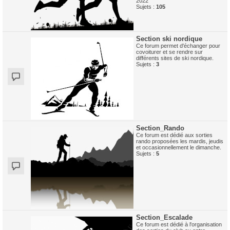
2022
Sujets :
105
Section ski nordique
Ce forum permet d'échanger pour
covoiturer et se rendre sur
différents sites de ski nordique.
Sujets :
3
Section_Rando
Ce forum est dédié aux sorties
rando proposées les mardis, jeudis
et occasionnellement le dimanche.
Sujets :
5
Section_Escalade
Ce forum est dédié à l'organisation