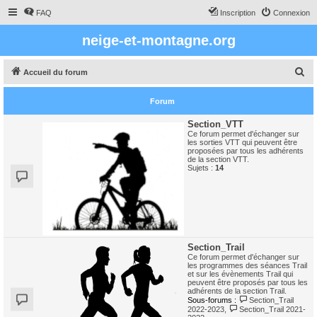
FAQ
Inscription
Connexion
neige-et-montagne.org
R
Accueil du forum
e
Forum
c
h
Section_VTT
Ce forum permet d'échanger sur
e
les sorties VTT qui peuvent être
proposées par tous les adhérents
r
de la section VTT.
Sujets :
14
c
h
e
r
Section_Trail
Ce forum permet d'échanger sur
les programmes des séances Trail
et sur les évènements Trail qui
peuvent être proposés par tous les
adhérents de la section Trail.
Sous-forums :
Section_Trail
2022-2023
,
Section_Trail 2021-