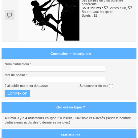
des sorties du club ou entre
adhérents
Sous-forums :
Sorties club
,
Bourse aux équipiers
Sujets :
15
Connexion
•
Inscription
Nom d’utilisateur :
Mot de passe :
J’ai oublié mon mot de passe
Se souvenir de moi
Qui est en ligne ?
Au total, il y a
4
utilisateurs en ligne :: 0 inscrit, 0 invisible et 4 invités (selon le nombre
d’utilisateurs actifs des 5 dernières minutes)
Statistiques