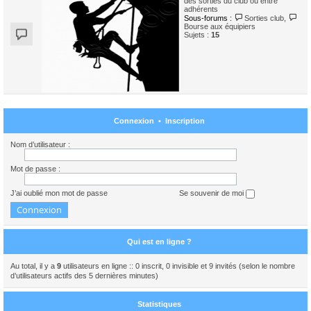
des sorties du club ou entre
adhérents
Sous-forums :
Sorties club
,
Bourse aux équipiers
Sujets :
15
Connexion
•
Inscription
Nom d’utilisateur :
Mot de passe :
J’ai oublié mon mot de passe
Se souvenir de moi
Qui est en ligne ?
Au total, il y a
9
utilisateurs en ligne :: 0 inscrit, 0 invisible et 9 invités (selon le nombre
d’utilisateurs actifs des 5 dernières minutes)
Statistiques