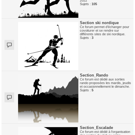
2022
Sujets :
105
Section ski nordique
Ce forum permet d'échanger pour
covoiturer et se rendre sur
différents sites de ski nordique.
Sujets :
3
Section_Rando
Ce forum est dédié aux sorties
rando proposées les mardis, jeudis
et occasionnellement le dimanche.
Sujets :
5
Section_Escalade
Ce forum est dédié à l'organisation