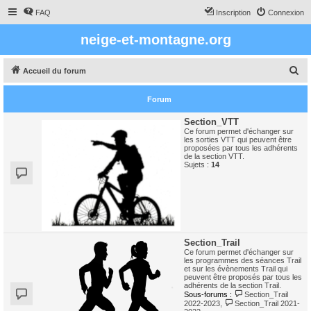
FAQ
Inscription
Connexion
neige-et-montagne.org
R
Accueil du forum
e
Forum
c
h
Section_VTT
Ce forum permet d'échanger sur
e
les sorties VTT qui peuvent être
proposées par tous les adhérents
r
de la section VTT.
Sujets :
14
c
h
e
r
Section_Trail
Ce forum permet d'échanger sur
les programmes des séances Trail
et sur les évènements Trail qui
peuvent être proposés par tous les
adhérents de la section Trail.
Sous-forums :
Section_Trail
2022-2023
,
Section_Trail 2021-