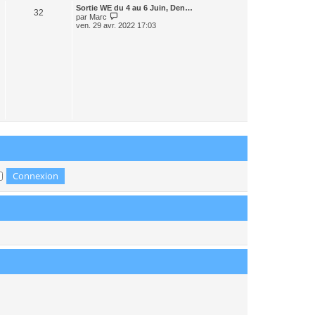
r
Sortie WE du 4 au 6 Juin, Den…
n
32
C
par
Marc
i
o
ven. 29 avr. 2022 17:03
e
n
r
s
m
u
e
l
s
t
s
e
a
r
g
l
e
e
d
e
r
n
i
e
r
m
e
s
s
a
g
e