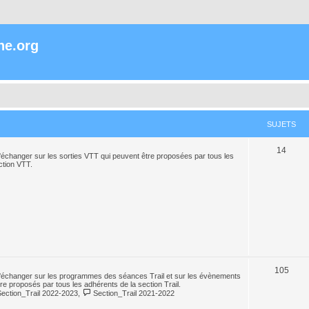
ne.org
SUJETS
14
échanger sur les sorties VTT qui peuvent être proposées par tous les
ction VTT.
105
'échanger sur les programmes des séances Trail et sur les évènements
tre proposés par tous les adhérents de la section Trail.
Section_Trail 2022-2023
,
Section_Trail 2021-2022