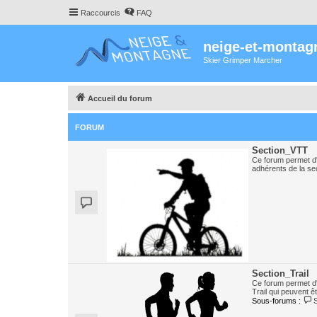
Raccourcis
FAQ
neige-et-montag
Skier Grimper Marcher
Accueil du forum
FORUM
Section_VTT
Ce forum permet d'
adhérents de la se
Section_Trail
Ce forum permet d
Trail qui peuvent ê
Sous-forums :