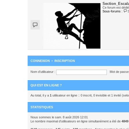
Section_Escal
Ce forum est dédié 
Sous-forums :
CONNEXION
•
INSCRIPTION
Nom d’utilisateur :
Mot de passe 
QUI EST EN LIGNE ?
Au total, il y a
1
utilisateur en ligne :: 0 inscrit, 0 invisible et 1 invité (
STATISTIQUES
Nous sommes le sam. 8 août 2026 12:01
Le nombre maximal d’utilisateurs en ligne simultanément a été de
4849