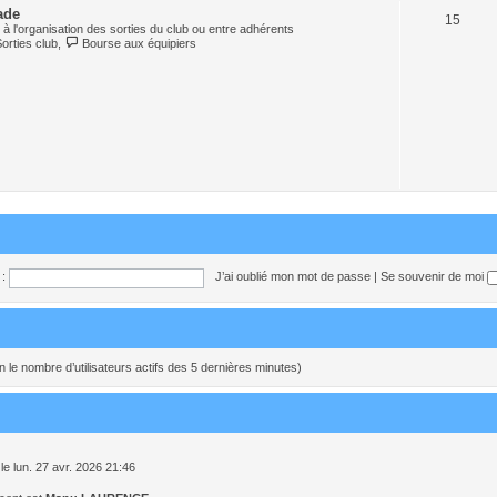
ade
15
à l'organisation des sorties du club ou entre adhérents
Sorties club
,
Bourse aux équipiers
:
J’ai oublié mon mot de passe
|
Se souvenir de moi
selon le nombre d’utilisateurs actifs des 5 dernières minutes)
le lun. 27 avr. 2026 21:46