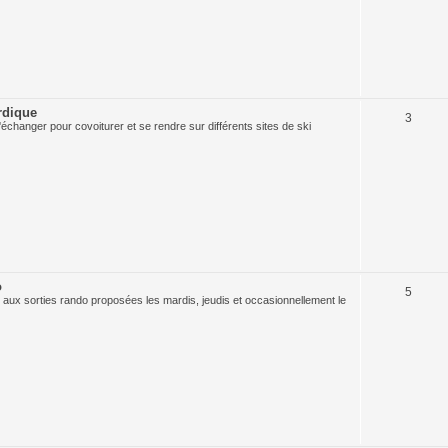
rdique
3
échanger pour covoiturer et se rendre sur différents sites de ski
o
5
 aux sorties rando proposées les mardis, jeudis et occasionnellement le