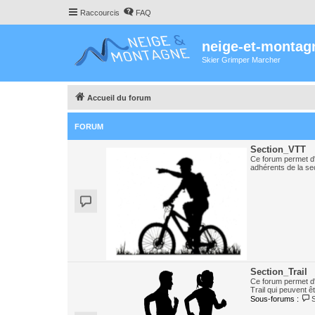
Raccourcis
FAQ
neige-et-montag
Skier Grimper Marcher
Accueil du forum
FORUM
Section_VTT
Ce forum permet d'
adhérents de la se
Section_Trail
Ce forum permet d
Trail qui peuvent ê
Sous-forums :