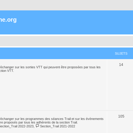
ne.org
SUJETS
14
échanger sur les sorties VTT qui peuvent être proposées par tous les
ction VTT.
105
'échanger sur les programmes des séances Trail et sur les évènements
tre proposés par tous les adhérents de la section Trail.
Section_Trail 2022-2023
,
Section_Trail 2021-2022