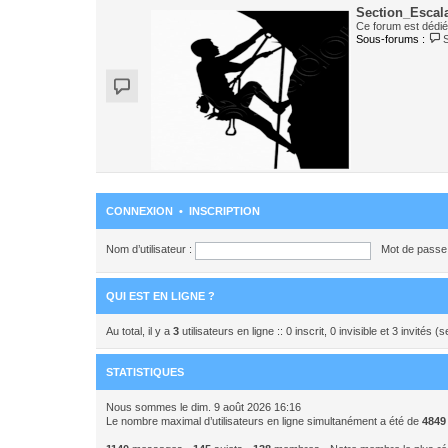
Section_Escal
Ce forum est dédié 
Sous-forums :
CONNEXION
•
INSCRIPTION
Nom d’utilisateur :
Mot de passe 
QUI EST EN LIGNE ?
Au total, il y a
3
utilisateurs en ligne :: 0 inscrit, 0 invisible et 3 invités
STATISTIQUES
Nous sommes le dim. 9 août 2026 16:16
Le nombre maximal d’utilisateurs en ligne simultanément a été de
4849