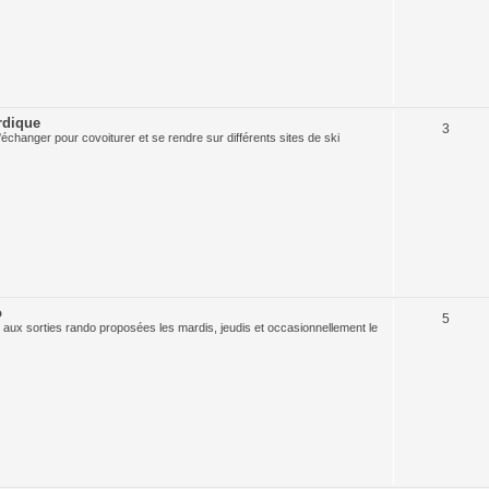
rdique
3
échanger pour covoiturer et se rendre sur différents sites de ski
o
5
 aux sorties rando proposées les mardis, jeudis et occasionnellement le