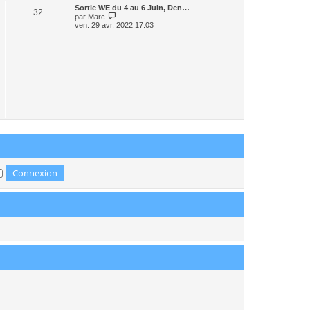
r
Sortie WE du 4 au 6 Juin, Den…
n
32
C
par
Marc
i
o
ven. 29 avr. 2022 17:03
e
n
r
s
m
u
e
l
s
t
s
e
a
r
g
l
e
e
d
e
r
n
i
e
r
m
e
s
s
a
g
e