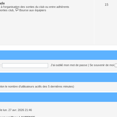
ade
15
à l'organisation des sorties du club ou entre adhérents
Sorties club
,
Bourse aux équipiers
:
J’ai oublié mon mot de passe
|
Se souvenir de moi
 (selon le nombre d’utilisateurs actifs des 5 dernières minutes)
le lun. 27 avr. 2026 21:46