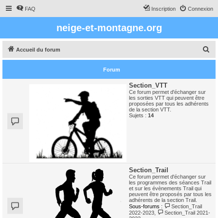
FAQ
Inscription
Connexion
neige-et-montagne.org
R
Accueil du forum
e
Forum
c
h
Section_VTT
Ce forum permet d'échanger sur
e
les sorties VTT qui peuvent être
proposées par tous les adhérents
r
de la section VTT.
Sujets :
14
c
h
e
r
Section_Trail
Ce forum permet d'échanger sur
les programmes des séances Trail
et sur les évènements Trail qui
peuvent être proposés par tous les
adhérents de la section Trail.
Sous-forums :
Section_Trail
2022-2023
,
Section_Trail 2021-