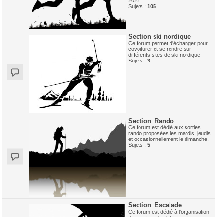
2022
Sujets :
105
Section ski nordique
Ce forum permet d'échanger pour
covoiturer et se rendre sur
différents sites de ski nordique.
Sujets :
3
Section_Rando
Ce forum est dédié aux sorties
rando proposées les mardis, jeudis
et occasionnellement le dimanche.
Sujets :
5
Section_Escalade
Ce forum est dédié à l'organisation