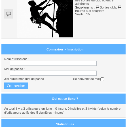
des sorties du club ou entre
adhérents
Sous-forums :
Sorties club
,
Bourse aux équipiers
Sujets :
15
Connexion
•
Inscription
Nom d’utilisateur :
Mot de passe :
J’ai oublié mon mot de passe
Se souvenir de moi
Qui est en ligne ?
Au total, il y a
3
utilisateurs en ligne :: 0 inscrit, 0 invisible et 3 invités (selon le nombre
d’utilisateurs actifs des 5 dernières minutes)
Statistiques