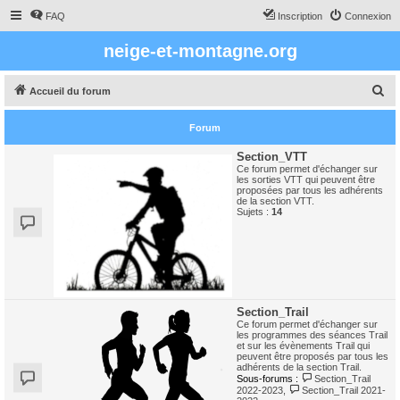
FAQ
Inscription
Connexion
neige-et-montagne.org
R
Accueil du forum
e
Forum
c
h
Section_VTT
Ce forum permet d'échanger sur
e
les sorties VTT qui peuvent être
proposées par tous les adhérents
r
de la section VTT.
Sujets :
14
c
h
e
r
Section_Trail
Ce forum permet d'échanger sur
les programmes des séances Trail
et sur les évènements Trail qui
peuvent être proposés par tous les
adhérents de la section Trail.
Sous-forums :
Section_Trail
2022-2023
,
Section_Trail 2021-