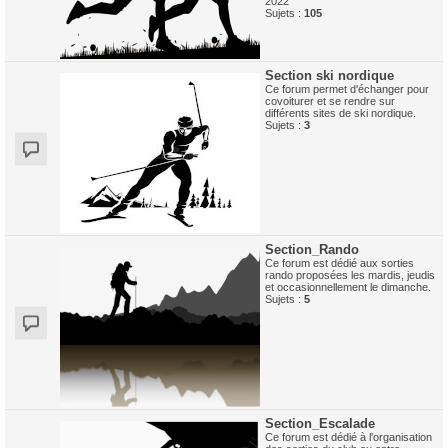
2022
Sujets :
105
Section ski nordique
Ce forum permet d'échanger pour
covoiturer et se rendre sur
différents sites de ski nordique.
Sujets :
3
Section_Rando
Ce forum est dédié aux sorties
rando proposées les mardis, jeudis
et occasionnellement le dimanche.
Sujets :
5
Section_Escalade
Ce forum est dédié à l'organisation