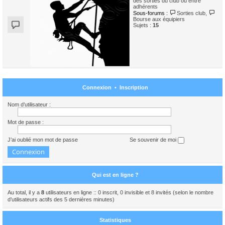
des sorties du club ou entre
adhérents
Sous-forums :
Sorties club
,
Bourse aux équipiers
Sujets :
15
Connexion
•
Inscription
Nom d’utilisateur :
Mot de passe :
J’ai oublié mon mot de passe
Se souvenir de moi
Qui est en ligne ?
Au total, il y a
8
utilisateurs en ligne :: 0 inscrit, 0 invisible et 8 invités (selon le nombre
d’utilisateurs actifs des 5 dernières minutes)
Statistiques