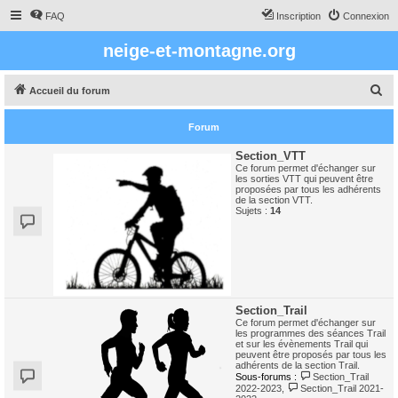
FAQ
Inscription
Connexion
neige-et-montagne.org
R
Accueil du forum
e
Forum
c
h
Section_VTT
Ce forum permet d'échanger sur
e
les sorties VTT qui peuvent être
proposées par tous les adhérents
r
de la section VTT.
Sujets :
14
c
h
e
r
Section_Trail
Ce forum permet d'échanger sur
les programmes des séances Trail
et sur les évènements Trail qui
peuvent être proposés par tous les
adhérents de la section Trail.
Sous-forums :
Section_Trail
2022-2023
,
Section_Trail 2021-