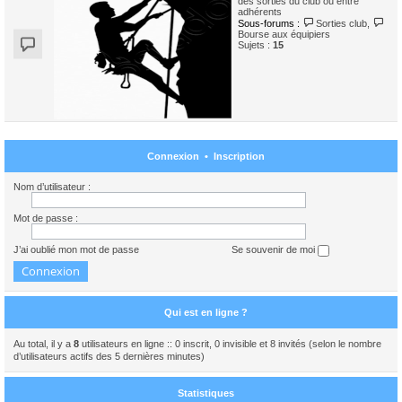
des sorties du club ou entre
adhérents
Sous-forums :
Sorties club
,
Bourse aux équipiers
Sujets :
15
Connexion
•
Inscription
Nom d’utilisateur :
Mot de passe :
J’ai oublié mon mot de passe
Se souvenir de moi
Qui est en ligne ?
Au total, il y a
8
utilisateurs en ligne :: 0 inscrit, 0 invisible et 8 invités (selon le nombre
d’utilisateurs actifs des 5 dernières minutes)
Statistiques