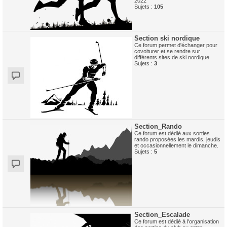
2022
Sujets :
105
Section ski nordique
Ce forum permet d'échanger pour
covoiturer et se rendre sur
différents sites de ski nordique.
Sujets :
3
Section_Rando
Ce forum est dédié aux sorties
rando proposées les mardis, jeudis
et occasionnellement le dimanche.
Sujets :
5
Section_Escalade
Ce forum est dédié à l'organisation