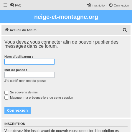
FAQ
Inscription
Connexion
neige-et-montagne.org
R
Accueil du forum
e
Vous devez vous connecter afin de pouvoir publier des
c
messages dans ce forum.
h
Nom d’utilisateur :
e
r
Mot de passe :
c
h
J’ai oublié mon mot de passe
e
Se souvenir de moi
r
Masquer ma présence lors de cette session
INSCRIPTION
Vous devez être inscrit avant de pouvoir vous connecter. L’inscription est