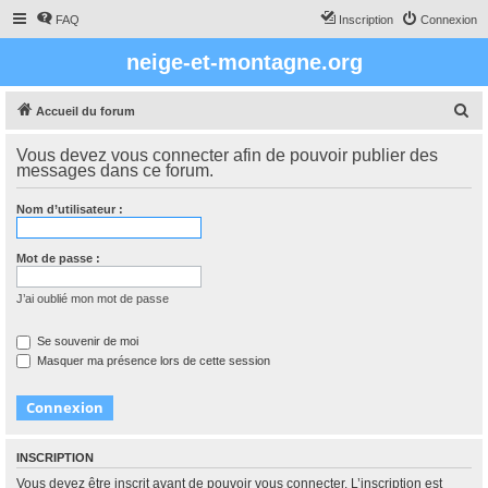
FAQ
Inscription
Connexion
neige-et-montagne.org
R
Accueil du forum
e
Vous devez vous connecter afin de pouvoir publier des
c
messages dans ce forum.
h
Nom d’utilisateur :
e
r
Mot de passe :
c
h
J’ai oublié mon mot de passe
e
Se souvenir de moi
r
Masquer ma présence lors de cette session
INSCRIPTION
Vous devez être inscrit avant de pouvoir vous connecter. L’inscription est