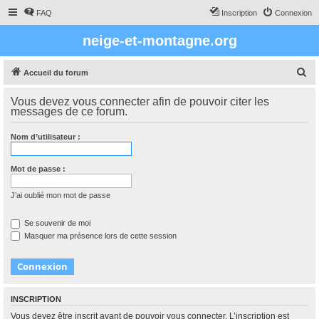
FAQ
Inscription
Connexion
neige-et-montagne.org
R
Accueil du forum
e
Vous devez vous connecter afin de pouvoir citer les
c
messages de ce forum.
h
Nom d’utilisateur :
e
r
Mot de passe :
c
h
J’ai oublié mon mot de passe
e
Se souvenir de moi
r
Masquer ma présence lors de cette session
INSCRIPTION
Vous devez être inscrit avant de pouvoir vous connecter. L’inscription est