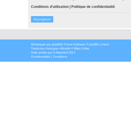
Conditions d’utilisation
|
Politique de confidentialité
Inscription
Développé par
phpBB
® Forum Software © phpBB Limited
Traduction française officielle
©
Miles Cellar
Style
proflat
par ©
Mazeltof
2017
Confidentialité
|
Conditions