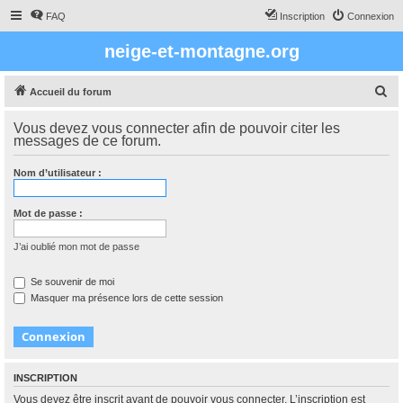
FAQ
Inscription
Connexion
neige-et-montagne.org
R
Accueil du forum
e
Vous devez vous connecter afin de pouvoir citer les
c
messages de ce forum.
h
Nom d’utilisateur :
e
r
Mot de passe :
c
h
J’ai oublié mon mot de passe
e
Se souvenir de moi
r
Masquer ma présence lors de cette session
INSCRIPTION
Vous devez être inscrit avant de pouvoir vous connecter. L’inscription est